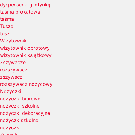
dyspenser z gilotynką
taśma brokatowa
taśma
Tusze
tusz
Wizytowniki
wizytownik obrotowy
wizytownik książkowy
Zszywacze
rozszywacz
zszywacz
rozszywacz nożycowy
Nożyczki
nożyczki biurowe
nożyczki szkolne
nożyczki dekoracyjne
nożyczk szkolne
nożyczki
Zszywki