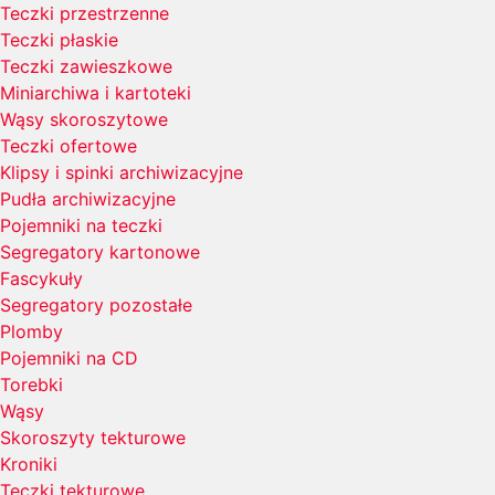
Teczki przestrzenne
Teczki płaskie
Teczki zawieszkowe
Miniarchiwa i kartoteki
Wąsy skoroszytowe
Teczki ofertowe
Klipsy i spinki archiwizacyjne
Pudła archiwizacyjne
Pojemniki na teczki
Segregatory kartonowe
Fascykuły
Segregatory pozostałe
Plomby
Pojemniki na CD
Torebki
Wąsy
Skoroszyty tekturowe
Kroniki
Teczki tekturowe