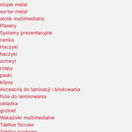
stojak metal
sorter metal
stolik multimedialny
Planery
Systemy prezentacyjne
ramka
Haczyki
haczyki
uchwyt
rzepy
paski
klipsy
Akcesoria do laminacji i bindowania
folia do laminowania
okładka
grzbiet
Wskaźniki multimedialne
Tablice filcowe
Tablice kredowe