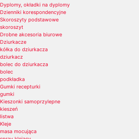
Dyplomy, okładki na dyplomy
Dzienniki korespondencyjne
Skoroszyty podstawowe
skoroszyt
Drobne akcesoria biurowe
Dziurkacze
kółka do dziurkacza
dziurkacz
bolec do dziurkacza
bolec
podkładka
Gumki recepturki
gumki
Kieszonki samoprzylepne
kieszeń
listwa
Kleje
masa mocująca
spray klejący