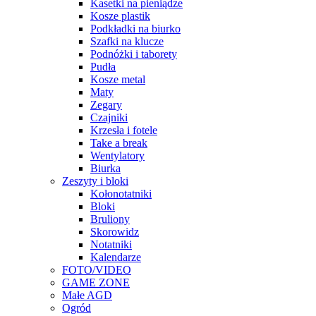
Kasetki na pieniądze
Kosze plastik
Podkładki na biurko
Szafki na klucze
Podnóżki i taborety
Pudła
Kosze metal
Maty
Zegary
Czajniki
Krzesła i fotele
Take a break
Wentylatory
Biurka
Zeszyty i bloki
Kołonotatniki
Bloki
Bruliony
Skorowidz
Notatniki
Kalendarze
FOTO/VIDEO
GAME ZONE
Małe AGD
Ogród