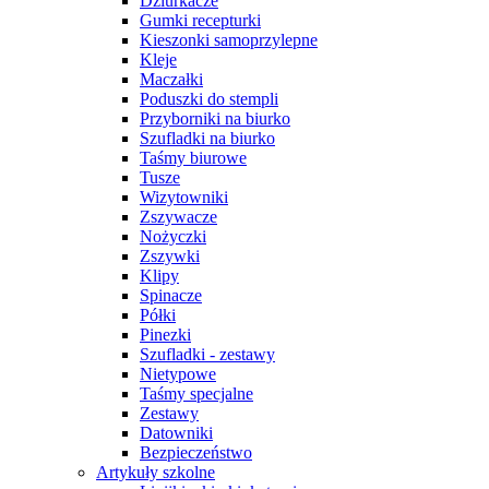
Dziurkacze
Gumki recepturki
Kieszonki samoprzylepne
Kleje
Maczałki
Poduszki do stempli
Przyborniki na biurko
Szufladki na biurko
Taśmy biurowe
Tusze
Wizytowniki
Zszywacze
Nożyczki
Zszywki
Klipy
Spinacze
Półki
Pinezki
Szufladki - zestawy
Nietypowe
Taśmy specjalne
Zestawy
Datowniki
Bezpieczeństwo
Artykuły szkolne