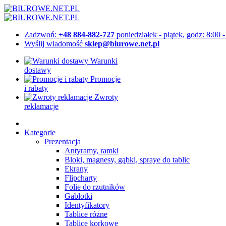
Zadzwoń:
+48 884-882-727
poniedziałek - piątek, godz: 8:00 
Wyślij wiadomość
sklep@biurowe.net.pl
Warunki
dostawy
Promocje
i rabaty
Zwroty
reklamacje
Kategorie
Prezentacja
Antyramy, ramki
Bloki, magnesy, gąbki, spraye do tablic
Ekrany
Flipcharty
Folie do rzutników
Gablotki
Identyfikatory
Tablice różne
Tablice korkowe