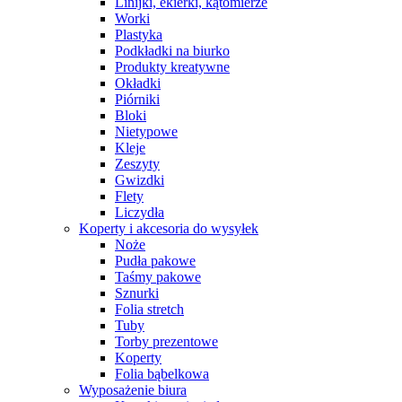
Linijki, ekierki, kątomierze
Worki
Plastyka
Podkładki na biurko
Produkty kreatywne
Okładki
Piórniki
Bloki
Nietypowe
Kleje
Zeszyty
Gwizdki
Flety
Liczydła
Koperty i akcesoria do wysyłek
Noże
Pudła pakowe
Taśmy pakowe
Sznurki
Folia stretch
Tuby
Torby prezentowe
Koperty
Folia bąbelkowa
Wyposażenie biura