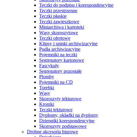
Teczki do podpisu i korespondencyjne
Teczki przestrzenne
Teczki płaskie
Teczki zawieszkowe
Miniarchiwa i kartoteki
Wąsy skoroszytowe
Teczki ofertowe
Klipsy i spinki archiwizacyjne
Pudła archiwizacyjne
Pojemniki na teczki
Segregatory kartonowe
Fascykuły
Segregatory pozostałe
Plomby
Pojemniki na CD
Torebki
Wąsy
Skoroszyty tekturowe
Kroniki
Teczki tekturowe
Dyplomy, okładki na dyplomy
Dzienniki korespondencyjne
Skoroszyty podstawowe
Drobne akcesoria biurowe