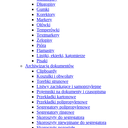
Długopisy
Gumki
Korektory
Markery
Ołówki
Temperówki
Textmarkery
Żelopisy
Pióra
Flamastry
Linijki, ekierki, kątomierze
Pisaki
Archiwizacja dokumentów
Clipboardy
Koszulki i obwoluty
Torebki strunowe
Listwy zaciskające i samoprzylepne
Pojemniki na dokumenty i czasopisma
Przekładki kartonowe
Przekładki polipropylenowe
Segregatory polipropylenowe
Segregatory ringowe
Skoroszyty do segregatora
Skoroszyty niewpinane do segregatora
Skoroszyty pozostałe