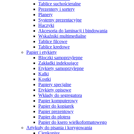
Tablice suchościeralne
Prezentery i sortery
Planery
Systemy prezentacyjne
Haczyki
Akcesoria do laminacji i bindowania
Wskaźniki multimedialne
Tablice filcowe
Tablice kredowe
Papier i etykiety
Bloczki samoprzylepne
Zakładki indeksujące
Etykiety samoprzylepne
Kalki
Kostki
Papiery specjalne
Etykiety opisowe
Wkłady do segregatora
Papier komputerowy
Papier do kopiarek
Papier prezentowy
Papier do plotera
Papier do ksero wielkoformatowego
Artykuły do pisania i korygowania
Cienkopisy