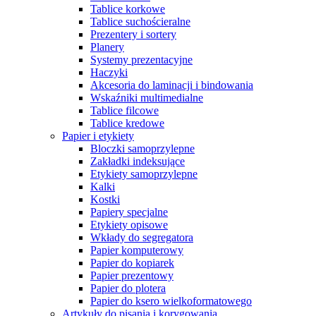
Tablice korkowe
Tablice suchościeralne
Prezentery i sortery
Planery
Systemy prezentacyjne
Haczyki
Akcesoria do laminacji i bindowania
Wskaźniki multimedialne
Tablice filcowe
Tablice kredowe
Papier i etykiety
Bloczki samoprzylepne
Zakładki indeksujące
Etykiety samoprzylepne
Kalki
Kostki
Papiery specjalne
Etykiety opisowe
Wkłady do segregatora
Papier komputerowy
Papier do kopiarek
Papier prezentowy
Papier do plotera
Papier do ksero wielkoformatowego
Artykuły do pisania i korygowania