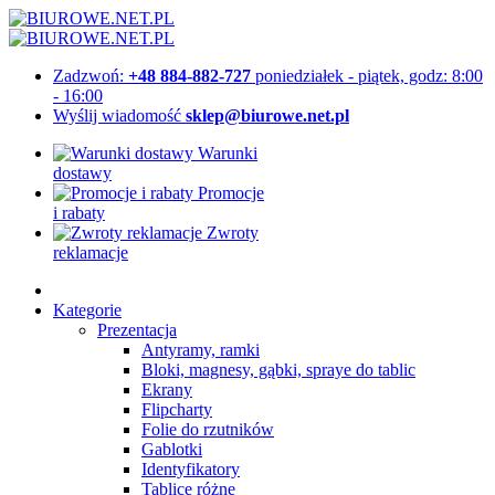
Zadzwoń:
+48 884-882-727
poniedziałek - piątek, godz: 8:00
- 16:00
Wyślij wiadomość
sklep@biurowe.net.pl
Warunki
dostawy
Promocje
i rabaty
Zwroty
reklamacje
Kategorie
Prezentacja
Antyramy, ramki
Bloki, magnesy, gąbki, spraye do tablic
Ekrany
Flipcharty
Folie do rzutników
Gablotki
Identyfikatory
Tablice różne