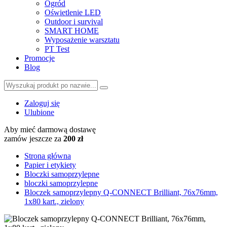
Ogród
Oświetlenie LED
Outdoor i survival
SMART HOME
Wyposażenie warsztatu
PT Test
Promocje
Blog
Zaloguj się
Ulubione
Aby mieć darmową dostawę
zamów jeszcze za
200 zł
Strona główna
Papier i etykiety
Bloczki samoprzylepne
bloczki samoprzylepne
Bloczek samoprzylepny Q-CONNECT Brilliant, 76x76mm,
1x80 kart., zielony