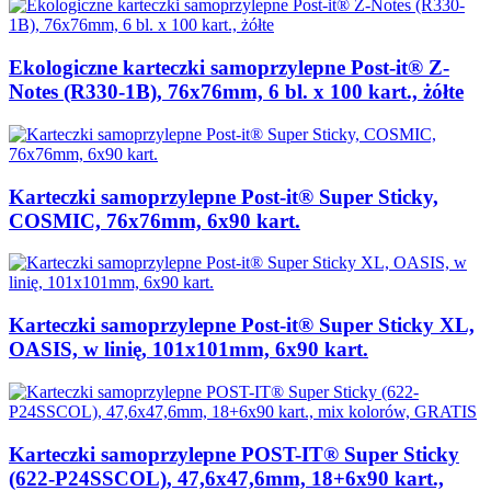
Ekologiczne karteczki samoprzylepne Post-it® Z-
Notes (R330-1B), 76x76mm, 6 bl. x 100 kart., żółte
Karteczki samoprzylepne Post-it® Super Sticky,
COSMIC, 76x76mm, 6x90 kart.
Karteczki samoprzylepne Post-it® Super Sticky XL,
OASIS, w linię, 101x101mm, 6x90 kart.
Karteczki samoprzylepne POST-IT® Super Sticky
(622-P24SSCOL), 47,6x47,6mm, 18+6x90 kart.,