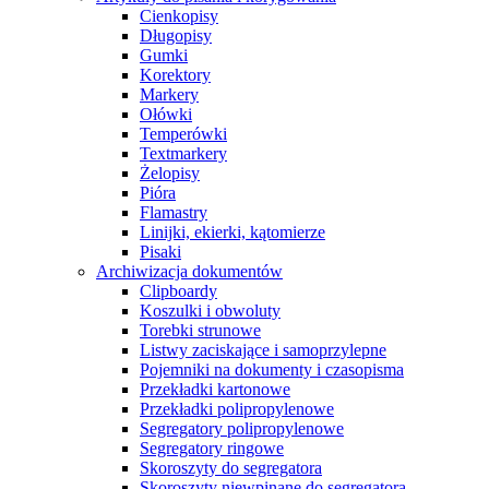
Cienkopisy
Długopisy
Gumki
Korektory
Markery
Ołówki
Temperówki
Textmarkery
Żelopisy
Pióra
Flamastry
Linijki, ekierki, kątomierze
Pisaki
Archiwizacja dokumentów
Clipboardy
Koszulki i obwoluty
Torebki strunowe
Listwy zaciskające i samoprzylepne
Pojemniki na dokumenty i czasopisma
Przekładki kartonowe
Przekładki polipropylenowe
Segregatory polipropylenowe
Segregatory ringowe
Skoroszyty do segregatora
Skoroszyty niewpinane do segregatora