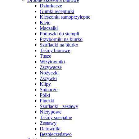
Drobne akcesoria biurowe
Dziurkacze
Gumki recepturki
Kieszonki samoprzylepne
Kleje
Maczałki
Poduszki do stempli
Przyborniki na biurko
Szufladki na biurko
Taśmy biurowe
Tusze
Wizytowniki
Zszywacze
Nożyczki
Zszywki
Klipy
Spinacze
Półki
Pinezki
Szufladki - zestawy
Nietypowe
Taśmy specjalne
Zestawy
Datowniki
Bezpieczeństwo