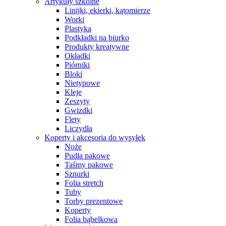
Artykuły szkolne
Linijki, ekierki, kątomierze
Worki
Plastyka
Podkładki na biurko
Produkty kreatywne
Okładki
Piórniki
Bloki
Nietypowe
Kleje
Zeszyty
Gwizdki
Flety
Liczydła
Koperty i akcesoria do wysyłek
Noże
Pudła pakowe
Taśmy pakowe
Sznurki
Folia stretch
Tuby
Torby prezentowe
Koperty
Folia bąbelkowa