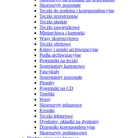
Skoroszyty pozostałe
Teczki do podpisu i korespondencyjne
Teczki przestrzenne
Teczki płaskie
Teczki zawieszkowe
Miniarchiwa i kartoteki
Wąsy skoroszytowe
Teczki ofertowe
Klipsy i spinki archiwizacyjne
Pudła archiwizacyjne
Pojemniki na teczki
Segregatory kartonowe
Fascykuły
Segregatory pozostałe
Plomby
Pojemniki na CD
Torebki
Wąsy
Skoroszyty tekturowe
Kroniki
Teczki tekturowe
Dyplomy, okładki na dyplomy
Dzienniki korespondencyjne
Skoroszyty podstawowe