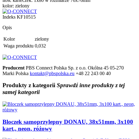
ilość karteczek: 1x80 w rozmiarze 76x76mm
kolor: zielony
Indeks
KF10515
Opis
Kolor
zielony
Waga produktu
0,032
Producent
PBS Connect Polska Sp. z o.o.
Okólna 45
05-270
Marki
Polska
kontakt@pbspolska.eu
+48 22 243 00 40
Produkty
z kategorii
Sprawdź inne produkty z tej
samej kategorii
Bloczek samoprzylepny DONAU, 38x51mm, 3x100
kart., neon, różowy