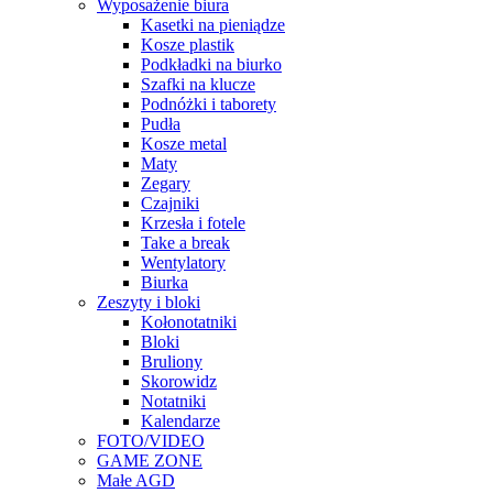
Wyposażenie biura
Kasetki na pieniądze
Kosze plastik
Podkładki na biurko
Szafki na klucze
Podnóżki i taborety
Pudła
Kosze metal
Maty
Zegary
Czajniki
Krzesła i fotele
Take a break
Wentylatory
Biurka
Zeszyty i bloki
Kołonotatniki
Bloki
Bruliony
Skorowidz
Notatniki
Kalendarze
FOTO/VIDEO
GAME ZONE
Małe AGD