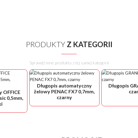
PRODUKTY
Z KATEGORII
Sprawdź inne produkty z tej samej kategorii
Długopis automatyczny
Długopis GR
żelowy PENAC FX7 0,7mm,
cza
y OFFICE
czarny
ic 0,5mm,
ki