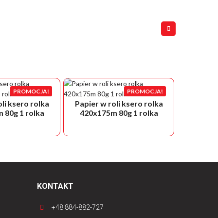
PROMOCJA!
PROMOCJA!
li ksero rolka
Papier w roli ksero rolka
Papier w
 80g 1 rolka
420x175m 80g 1 rolka
29
KONTAKT
+48 884-882-727