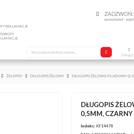
ZADZWOŃ
poniedziałek - piąte
ZWROTY
KLAMACJE
Zaloguj 
ŻELOPISY
DŁUGOPIS ŻELOWY
DŁUGOPIS ŻELOWO-FLUIDOWY Q-C
DŁUGOPIS ŻEL
0,5MM, CZARNY
Indeks:
KF14478