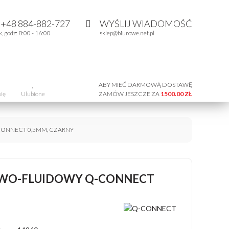
:
+48 884-882-727
WYŚLIJ WIADOMOŚĆ
k, godz: 8:00 - 16:00
sklep@biurowe.net.pl
ABY MIEĆ DARMOWĄ DOSTAWĘ
się
Ulubione
ZAMÓW JESZCZE ZA
1500.00 ZŁ
ONNECT 0,5MM, CZARNY
OWO-FLUIDOWY Q-CONNECT