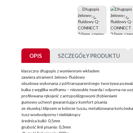
OPIS
SZCZEGÓŁY PRODUKTU
klasyczny długopis z wymiennym wkładem
zawiera atrament żelowo-fluidowy
obudowa wykonana z półtransparentnego tworzywa pozwala
kulka z węglika wolframu – niezwykle twarda i odporna na usz
profilowana rękojeść z antypoślizgowymi żłobieniami
gumowy uchwyt gwarantujący komfort pisania
ze skuwką i klipsem w kolorze tuszu, metalizowana końcówk
tusz wodoodporny i nieblaknący
średnica kulki: 0,5mm
grubość linii pisania: 0,3mm