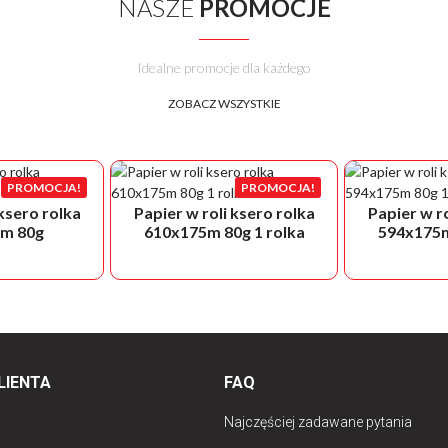
NASZE
PROMOCJE
Idealne promocje dla każdego
ZOBACZ WSZYSTKIE
PROMOCJA!
PROMOCJA!
 ksero rolka
Papier w roli ksero rolka
Papier w ro
m 80g
610x175m 80g 1 rolka
594x175m
LIENTA
FAQ
Najczęściej zadawane pytania