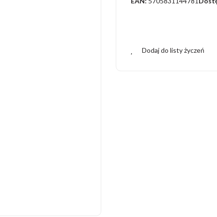
EAN:
5705831144781
Dost
Dodaj do listy życzeń