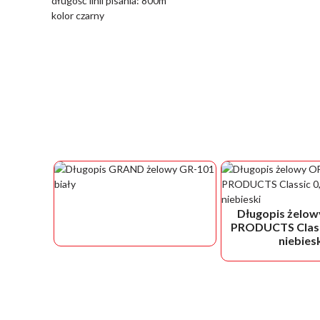
długość linii pisania: 800m
kolor czarny
Długopis żelow
PRODUCTS Class
niebies