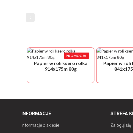
PROMOCJA!
Papier w roli ksero rolka
Papier w roli
914x175m 80g
841x175
INFORMACJE
STREFA K
Informacje o sklepie
Zaloguj się