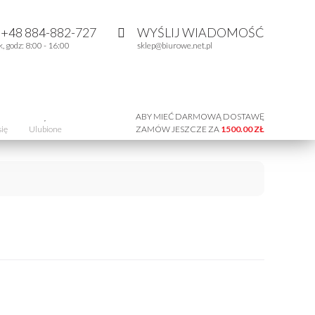
:
+48 884-882-727
WYŚLIJ WIADOMOŚĆ
k, godz: 8:00 - 16:00
sklep@biurowe.net.pl
ABY MIEĆ DARMOWĄ DOSTAWĘ
się
Ulubione
ZAMÓW JESZCZE ZA
1500.00 ZŁ