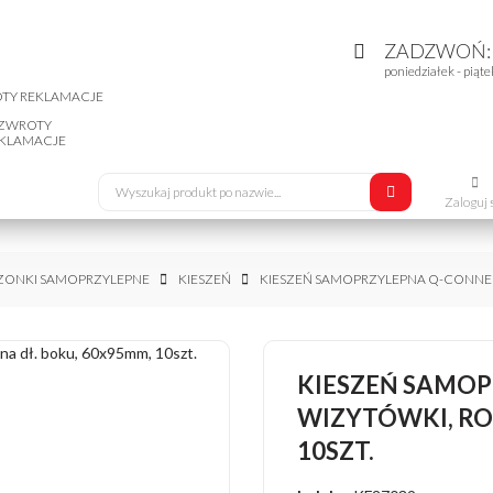
ZADZWOŃ
poniedziałek - piąte
ZWROTY
KLAMACJE
Zaloguj 
SZONKI SAMOPRZYLEPNE
KIESZEŃ
KIESZEŃ SAMOPRZYLEPNA Q-CONNECT,
KIESZEŃ SAMOP
WIZYTÓWKI, ROZ
10SZT.