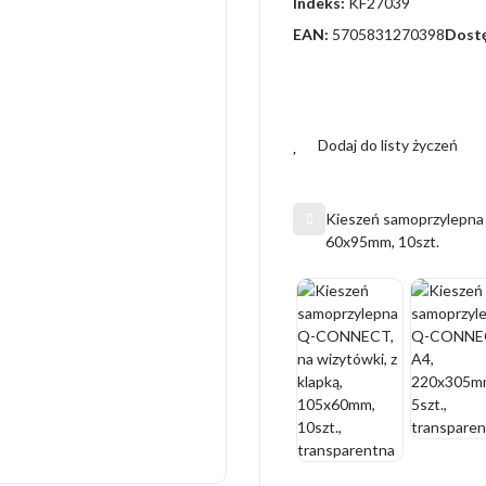
Indeks:
KF27039
EAN:
5705831270398
Dost
Dodaj do listy życzeń
Kieszeń samoprzylepna 
60x95mm, 10szt.