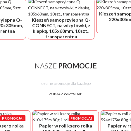
Kieszeń samop
220x305mm
ylepna Q-
Kieszeń samoprzylepna Q-
20x305mm,
CONNECT, na wizytówki, z
arentna
klapką, 105x60mm, 10szt.,
transparentna
NASZE
PROMOCJE
Idealne promocje dla każdego
ZOBACZ WSZYSTKIE
PROMOCJA!
PROMOCJA!
 ksero rolka
Papier w roli ksero rolka
Papier w ro