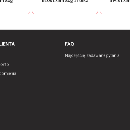
m 80g
610x175m 80g 1 rolka
594x175m
LIENTA
FAQ
Najczęściej zadawane pytania
konto
domienia