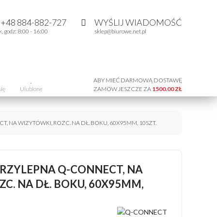
:
+48 884-882-727
WYŚLIJ WIADOMOŚĆ
k, godz: 8:00 - 16:00
sklep@biurowe.net.pl
ABY MIEĆ DARMOWĄ DOSTAWĘ
się
Ulubione
ZAMÓW JESZCZE ZA
1500.00 ZŁ
 NA WIZYTÓWKI, ROZC. NA DŁ. BOKU, 60X95MM, 10SZT.
RZYLEPNA Q-CONNECT, NA
C. NA DŁ. BOKU, 60X95MM,