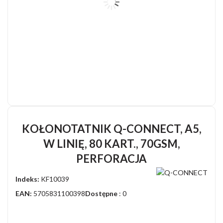
KOŁONOTATNIK Q-CONNECT, A5,
W LINIĘ, 80 KART., 70GSM,
PERFORACJA
Indeks:
KF10039
EAN:
5705831100398
Dostępne
: 0