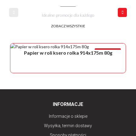
Idealne promocje dla każdego
ZOBACZ WSZYSTKIE
PROMOCJA!
Papier w roli ksero rolka 914x175m 80g
INFORMACJE
Informacje o sklepie
Wysyłka, termin dostawy
Sposoby płatności