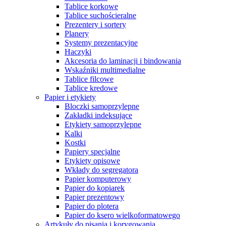
Tablice korkowe
Tablice suchościeralne
Prezentery i sortery
Planery
Systemy prezentacyjne
Haczyki
Akcesoria do laminacji i bindowania
Wskaźniki multimedialne
Tablice filcowe
Tablice kredowe
Papier i etykiety
Bloczki samoprzylepne
Zakładki indeksujące
Etykiety samoprzylepne
Kalki
Kostki
Papiery specjalne
Etykiety opisowe
Wkłady do segregatora
Papier komputerowy
Papier do kopiarek
Papier prezentowy
Papier do plotera
Papier do ksero wielkoformatowego
Artykuły do pisania i korygowania