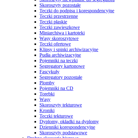
Skoroszyty pozostałe
Teczki do podpisu i korespondencyjne
Teczki przestrzenne
Teczki płaskie
Teczki zawieszkowe
Miniarchiwa i kartoteki
Wąsy skoroszytowe
Teczki ofertowe
Klipsy i spinki archiwizacyjne
Pudła archiwizacyjne
Pojemniki na teczki
Segregatory kartonowe
Fascykuły
Segregatory pozostałe
Plomby
Pojemniki na CD
Torebki
Wąsy
Skoroszyty tekturowe
Kroniki
Teczki tekturowe
Dyplomy, okładki na dyplomy
Dzienniki korespondencyjne
Skoroszyty podstawowe