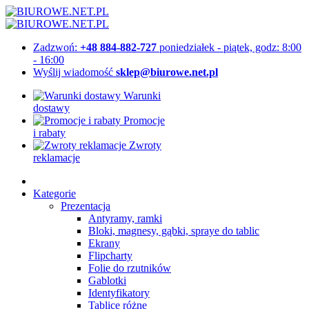
Zadzwoń:
+48 884-882-727
poniedziałek - piątek, godz: 8:00
- 16:00
Wyślij wiadomość
sklep@biurowe.net.pl
Warunki
dostawy
Promocje
i rabaty
Zwroty
reklamacje
Kategorie
Prezentacja
Antyramy, ramki
Bloki, magnesy, gąbki, spraye do tablic
Ekrany
Flipcharty
Folie do rzutników
Gablotki
Identyfikatory
Tablice różne