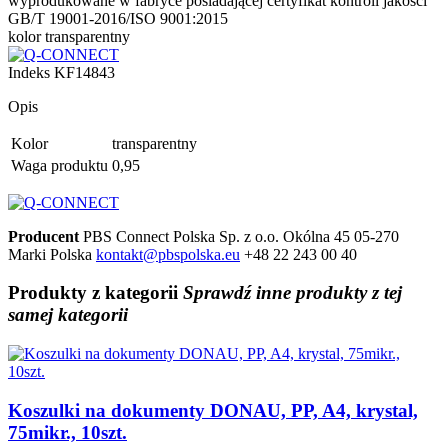
wyprodukowane w fabryce posiadającej certyfikat kontroli jakości
GB/T 19001-2016/ISO 9001:2015
kolor transparentny
Indeks
KF14843
Opis
Kolor
transparentny
Waga produktu
0,95
Producent
PBS Connect Polska Sp. z o.o.
Okólna 45
05-270
Marki
Polska
kontakt@pbspolska.eu
+48 22 243 00 40
Produkty
z kategorii
Sprawdź inne produkty z tej
samej kategorii
Koszulki na dokumenty DONAU, PP, A4, krystal,
75mikr., 10szt.