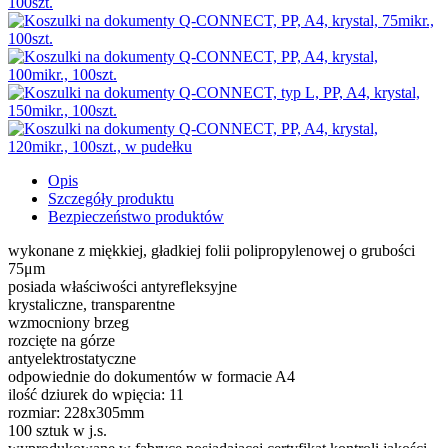
Opis
Szczegóły produktu
Bezpieczeństwo produktów
wykonane z miękkiej, gładkiej folii polipropylenowej o grubości
75μm
posiada właściwości antyrefleksyjne
krystaliczne, transparentne
wzmocniony brzeg
rozcięte na górze
antyelektrostatyczne
odpowiednie do dokumentów w formacie A4
ilość dziurek do wpięcia: 11
rozmiar: 228x305mm
100 sztuk w j.s.