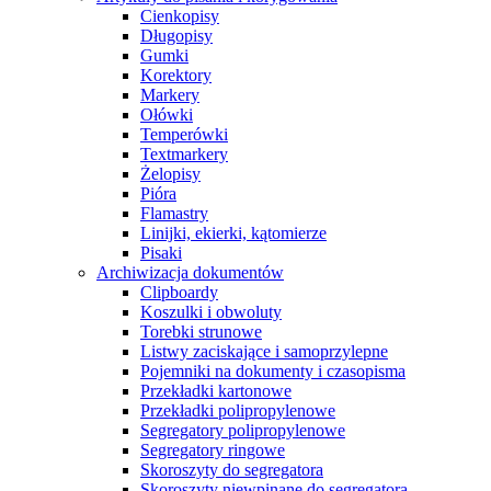
Cienkopisy
Długopisy
Gumki
Korektory
Markery
Ołówki
Temperówki
Textmarkery
Żelopisy
Pióra
Flamastry
Linijki, ekierki, kątomierze
Pisaki
Archiwizacja dokumentów
Clipboardy
Koszulki i obwoluty
Torebki strunowe
Listwy zaciskające i samoprzylepne
Pojemniki na dokumenty i czasopisma
Przekładki kartonowe
Przekładki polipropylenowe
Segregatory polipropylenowe
Segregatory ringowe
Skoroszyty do segregatora
Skoroszyty niewpinane do segregatora