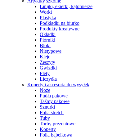
Artykuły szkolne
Linijki, ekierki, kątomierze
Worki
Plastyka
Podkładki na biurko
Produkty kreatywne
Okładki
Piórniki
Bloki
Nietypowe
Kleje
Zeszyty
Gwizdki
Flety
Liczydła
Koperty i akcesoria do wysyłek
Noże
Pudła pakowe
Taśmy pakowe
Sznurki
Folia stretch
Tuby
Torby prezentowe
Koperty
Folia bąbelkowa