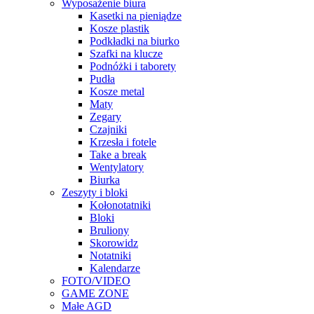
Wyposażenie biura
Kasetki na pieniądze
Kosze plastik
Podkładki na biurko
Szafki na klucze
Podnóżki i taborety
Pudła
Kosze metal
Maty
Zegary
Czajniki
Krzesła i fotele
Take a break
Wentylatory
Biurka
Zeszyty i bloki
Kołonotatniki
Bloki
Bruliony
Skorowidz
Notatniki
Kalendarze
FOTO/VIDEO
GAME ZONE
Małe AGD