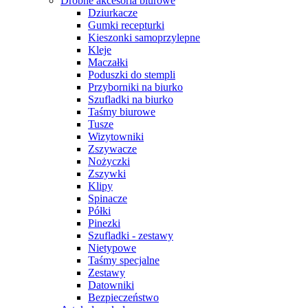
Drobne akcesoria biurowe
Dziurkacze
Gumki recepturki
Kieszonki samoprzylepne
Kleje
Maczałki
Poduszki do stempli
Przyborniki na biurko
Szufladki na biurko
Taśmy biurowe
Tusze
Wizytowniki
Zszywacze
Nożyczki
Zszywki
Klipy
Spinacze
Półki
Pinezki
Szufladki - zestawy
Nietypowe
Taśmy specjalne
Zestawy
Datowniki
Bezpieczeństwo