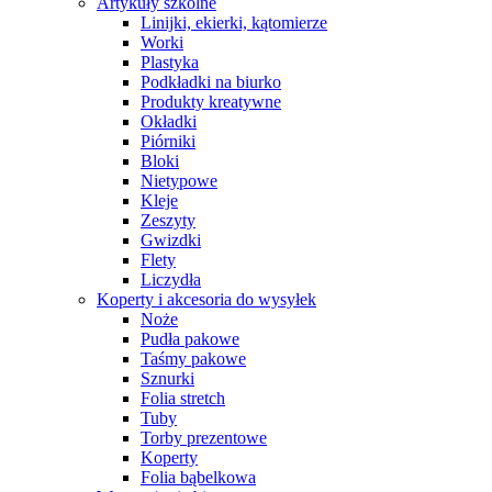
Artykuły szkolne
Linijki, ekierki, kątomierze
Worki
Plastyka
Podkładki na biurko
Produkty kreatywne
Okładki
Piórniki
Bloki
Nietypowe
Kleje
Zeszyty
Gwizdki
Flety
Liczydła
Koperty i akcesoria do wysyłek
Noże
Pudła pakowe
Taśmy pakowe
Sznurki
Folia stretch
Tuby
Torby prezentowe
Koperty
Folia bąbelkowa