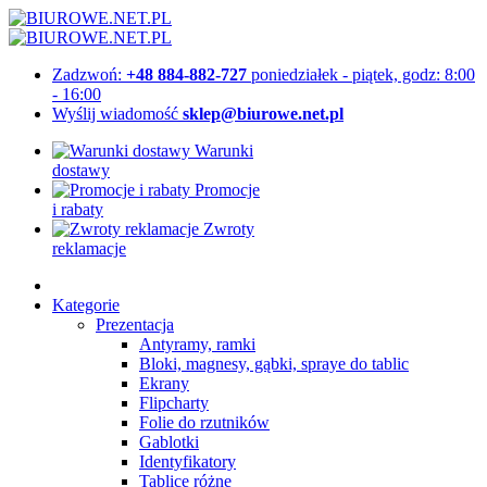
Zadzwoń:
+48 884-882-727
poniedziałek - piątek, godz: 8:00
- 16:00
Wyślij wiadomość
sklep@biurowe.net.pl
Warunki
dostawy
Promocje
i rabaty
Zwroty
reklamacje
Kategorie
Prezentacja
Antyramy, ramki
Bloki, magnesy, gąbki, spraye do tablic
Ekrany
Flipcharty
Folie do rzutników
Gablotki
Identyfikatory
Tablice różne