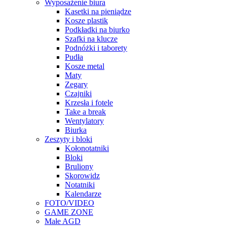
Wyposażenie biura
Kasetki na pieniądze
Kosze plastik
Podkładki na biurko
Szafki na klucze
Podnóżki i taborety
Pudła
Kosze metal
Maty
Zegary
Czajniki
Krzesła i fotele
Take a break
Wentylatory
Biurka
Zeszyty i bloki
Kołonotatniki
Bloki
Bruliony
Skorowidz
Notatniki
Kalendarze
FOTO/VIDEO
GAME ZONE
Małe AGD