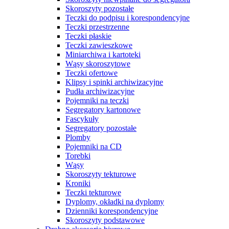
Skoroszyty pozostałe
Teczki do podpisu i korespondencyjne
Teczki przestrzenne
Teczki płaskie
Teczki zawieszkowe
Miniarchiwa i kartoteki
Wąsy skoroszytowe
Teczki ofertowe
Klipsy i spinki archiwizacyjne
Pudła archiwizacyjne
Pojemniki na teczki
Segregatory kartonowe
Fascykuły
Segregatory pozostałe
Plomby
Pojemniki na CD
Torebki
Wąsy
Skoroszyty tekturowe
Kroniki
Teczki tekturowe
Dyplomy, okładki na dyplomy
Dzienniki korespondencyjne
Skoroszyty podstawowe