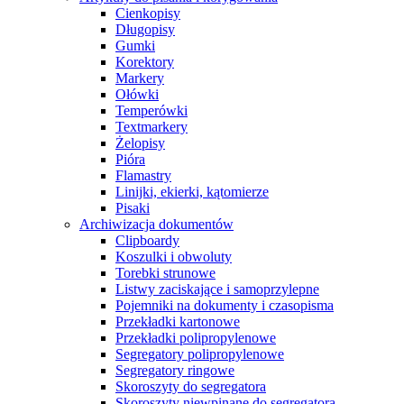
Cienkopisy
Długopisy
Gumki
Korektory
Markery
Ołówki
Temperówki
Textmarkery
Żelopisy
Pióra
Flamastry
Linijki, ekierki, kątomierze
Pisaki
Archiwizacja dokumentów
Clipboardy
Koszulki i obwoluty
Torebki strunowe
Listwy zaciskające i samoprzylepne
Pojemniki na dokumenty i czasopisma
Przekładki kartonowe
Przekładki polipropylenowe
Segregatory polipropylenowe
Segregatory ringowe
Skoroszyty do segregatora
Skoroszyty niewpinane do segregatora