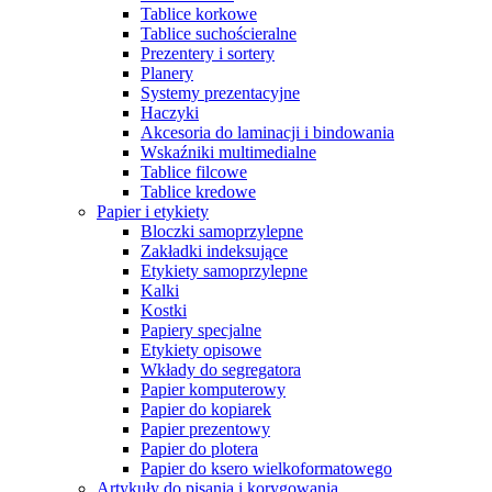
Tablice korkowe
Tablice suchościeralne
Prezentery i sortery
Planery
Systemy prezentacyjne
Haczyki
Akcesoria do laminacji i bindowania
Wskaźniki multimedialne
Tablice filcowe
Tablice kredowe
Papier i etykiety
Bloczki samoprzylepne
Zakładki indeksujące
Etykiety samoprzylepne
Kalki
Kostki
Papiery specjalne
Etykiety opisowe
Wkłady do segregatora
Papier komputerowy
Papier do kopiarek
Papier prezentowy
Papier do plotera
Papier do ksero wielkoformatowego
Artykuły do pisania i korygowania