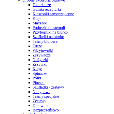
Drobne akcesoria biurowe
Dziurkacze
Gumki recepturki
Kieszonki samoprzylepne
Kleje
Maczałki
Poduszki do stempli
Przyborniki na biurko
Szufladki na biurko
Taśmy biurowe
Tusze
Wizytowniki
Zszywacze
Nożyczki
Zszywki
Klipy
Spinacze
Półki
Pinezki
Szufladki - zestawy
Nietypowe
Taśmy specjalne
Zestawy
Datowniki
Bezpieczeństwo