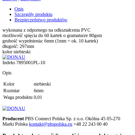
Opis
Szczegóły produktu
Bezpieczeństwo produktów
wykonana z odpornego na odkształcenia PVC
możliwość spięcia do 60 kartek o gramaturze 80gsm
grubość wypełnienia: 6mm (1mm = ok. 10 kartek)
długość: 297mm
kolor niebieski
Indeks
7895001PL-10
Opis
Kolor
niebieski
Rozmiar
6mm
Waga produktu
0,01
Producent
PBS Connect Polska Sp. z o.o.
Okólna 45
05-270
Marki
Polska
kontakt@pbspolska.eu
+48 22 243 00 40