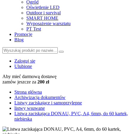
Ogród
Oświetlenie LED
Outdoor i survival
SMART HOME
Wyposażenie warsztatu
PT Test
Promocje
Blog
Zaloguj się
Ulubione
Aby mieć darmową dostawę
zamów jeszcze za
200 zł
Strona główna
Archiwizacja dokumentów
Listwy zaciskające i samoprzylepne
listwy wsuwane
Listwa zaciskająca DONAU, PVC, A4, 6mm, do 60 kartek,
niebieska