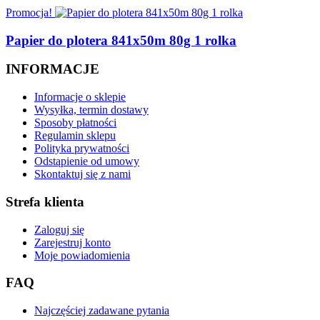
Promocja!
Papier do plotera 841x50m 80g 1 rolka
INFORMACJE
Informacje o sklepie
Wysyłka, termin dostawy
Sposoby płatności
Regulamin sklepu
Polityka prywatności
Odstąpienie od umowy
Skontaktuj się z nami
Strefa klienta
Zaloguj się
Zarejestruj konto
Moje powiadomienia
FAQ
Najczęściej zadawane pytania