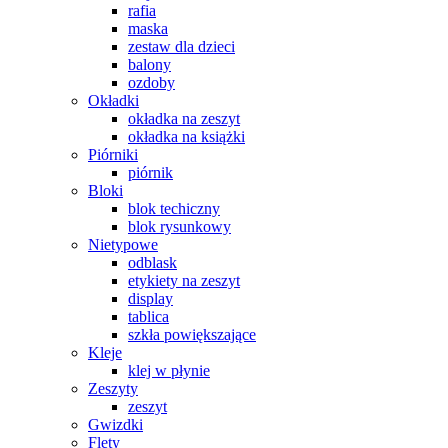
rafia
maska
zestaw dla dzieci
balony
ozdoby
Okładki
okładka na zeszyt
okładka na książki
Piórniki
piórnik
Bloki
blok techiczny
blok rysunkowy
Nietypowe
odblask
etykiety na zeszyt
display
tablica
szkła powiększające
Kleje
klej w płynie
Zeszyty
zeszyt
Gwizdki
Flety