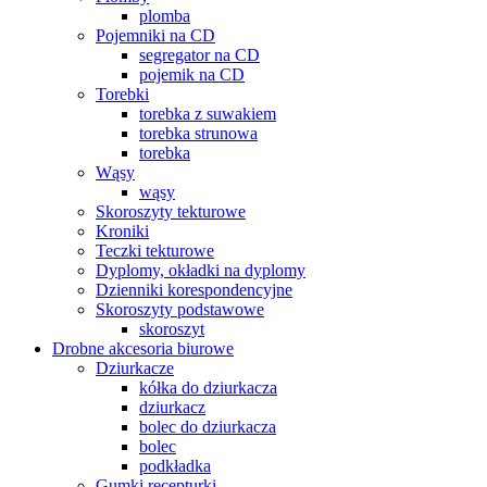
plomba
Pojemniki na CD
segregator na CD
pojemik na CD
Torebki
torebka z suwakiem
torebka strunowa
torebka
Wąsy
wąsy
Skoroszyty tekturowe
Kroniki
Teczki tekturowe
Dyplomy, okładki na dyplomy
Dzienniki korespondencyjne
Skoroszyty podstawowe
skoroszyt
Drobne akcesoria biurowe
Dziurkacze
kółka do dziurkacza
dziurkacz
bolec do dziurkacza
bolec
podkładka
Gumki recepturki