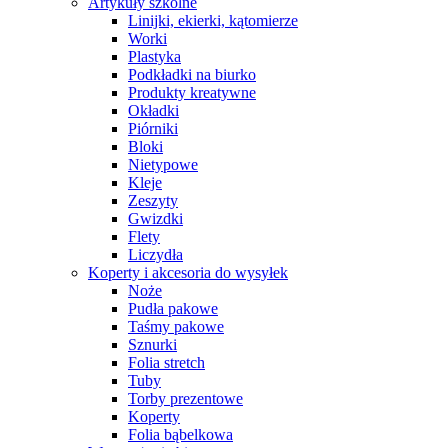
Artykuły szkolne
Linijki, ekierki, kątomierze
Worki
Plastyka
Podkładki na biurko
Produkty kreatywne
Okładki
Piórniki
Bloki
Nietypowe
Kleje
Zeszyty
Gwizdki
Flety
Liczydła
Koperty i akcesoria do wysyłek
Noże
Pudła pakowe
Taśmy pakowe
Sznurki
Folia stretch
Tuby
Torby prezentowe
Koperty
Folia bąbelkowa