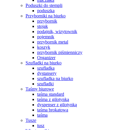
maczałka
Poduszki do stempli
poduszka
Przyborniki na biurko
przybornik
stojak
podajnik, wizytownik
pojemnik
przybornik metal
koszyk
przybornik piśmienniczy
Organizer
Szufladki na biurko
szufladka
dystansery
szufladka na biurko
szufladki
Taśmy biurowe
taśma standard
taśma z gilotynką
dyspenser z gilotynką
taśma brokatowa
taśma
Tusze
tusz