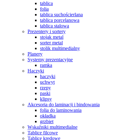
tablica
folia
tablica suchościerlana
tablica porcelanowa
tablica stalowa
Prezentery i sortery
stojak metal
sorter metal
stolik multimedialny
Planery
Systemy prezentacyjne
ramka
Haczyki
haczyki
uchwyt
rzepy
paski
klipsy
Akcesoria do laminacji i bindowania
folia do laminowania
okładka
grzbiet
Wskaźniki multimedialne
Tablice filcowe
Tablice kredowe