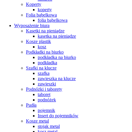
Koperty
koperty
Folia bąbelkowa
folia bąbelkowa
Wyposażenie biura
Kasetki na pieniądze
kasetka na pieniądze
Kosze plastik
kosz
Podkładki na biurko
podkładka na biurko
podkładka
Szafki na klucze
szafka
zawieszka na klucze
zawieszki
Podnóżki i taborety
taboret
podnóżek
Pudła
pojemnik
Insert do pojemników
Kosze metal
stojak metal
kosz metal