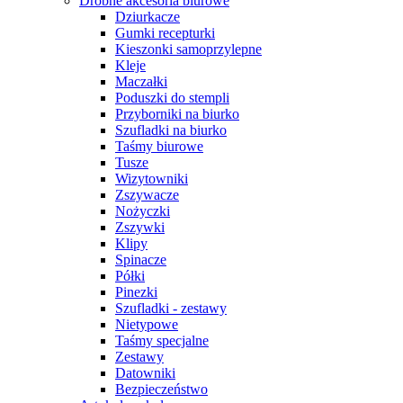
Drobne akcesoria biurowe
Dziurkacze
Gumki recepturki
Kieszonki samoprzylepne
Kleje
Maczałki
Poduszki do stempli
Przyborniki na biurko
Szufladki na biurko
Taśmy biurowe
Tusze
Wizytowniki
Zszywacze
Nożyczki
Zszywki
Klipy
Spinacze
Półki
Pinezki
Szufladki - zestawy
Nietypowe
Taśmy specjalne
Zestawy
Datowniki
Bezpieczeństwo