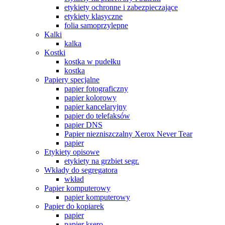
etykiety ochronne i zabezpieczające
etykiety klasyczne
folia samoprzylepne
Kalki
kalka
Kostki
kostka w pudełku
kostka
Papiery specjalne
papier fotograficzny
papier kolorowy
papier kancelaryjny
papier do telefaksów
papier DNS
Papier niezniszczalny Xerox Never Tear
papier
Etykiety opisowe
etykiety na grzbiet segr.
Wkłady do segregatora
wkład
Papier komputerowy
papier komputerowy
Papier do kopiarek
papier
papier ksero