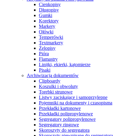
Cienkopisy
Długopisy
Gumki
Korektory
Markery
Ołówki
Temperówki
Textmarkery
Żelopisy
Pióra
Flamastry
Linijki, ekierki, kątomierze
Pisaki
Archiwizacja dokumentów
Clipboardy
Koszulki i obwoluty
Torebki strunowe
Listwy zaciskające i samoprzylepne
Pojemniki na dokumenty i czasopisma
Przekładki kartonowe
Przekładki polipropylenowe
Segregatory polipropylenowe
Segregatory ringowe
Skoroszyty do segregatora
Skoroszyty niewpinane do segregatora