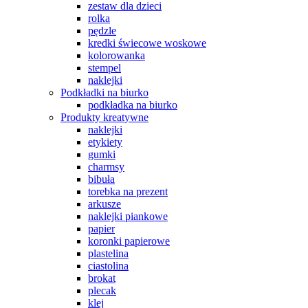
zestaw dla dzieci
rolka
pędzle
kredki świecowe woskowe
kolorowanka
stempel
naklejki
Podkładki na biurko
podkładka na biurko
Produkty kreatywne
naklejki
etykiety
gumki
charmsy
bibuła
torebka na prezent
arkusze
naklejki piankowe
papier
koronki papierowe
plastelina
ciastolina
brokat
plecak
klej