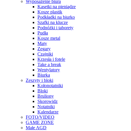
Wyposażenie biura
Kasetki na pieniądze
Kosze plastik
Podkładki na biurko
Szafki na klucze
Podnóżki i taborety
Pudła
Kosze metal
Maty
Zegary
Czajniki
Krzesła i fotele
Take a break
Wentylatory
Biurka
Zeszyty i bloki
Kołonotatniki
Bloki
Bruliony
Skorowidz
Notatniki
Kalendarze
FOTO/VIDEO
GAME ZONE
Małe AGD