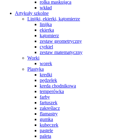
rolka maskująca
wkład
Artykuły szkolne
Linijki, ekierki, kątomierze
linijka
ekierka
kątomierz
zestaw geometryczny
cyrkiel
zestaw matematyczny
Worki
worek
Plastyka
kredki
pędzelek
kreda chodnikowa
temperówka
farby
fartuszek
zakreślacz
flamastry
gumka
kubeczek
pastele
paleta