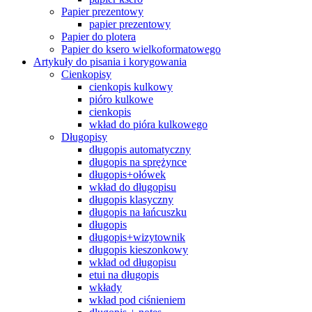
Papier prezentowy
papier prezentowy
Papier do plotera
Papier do ksero wielkoformatowego
Artykuły do pisania i korygowania
Cienkopisy
cienkopis kulkowy
pióro kulkowe
cienkopis
wkład do pióra kulkowego
Długopisy
długopis automatyczny
długopis na sprężynce
długopis+ołówek
wkład do długopisu
długopis klasyczny
długopis na łańcuszku
długopis
długopis+wizytownik
długopis kieszonkowy
wkład od długopisu
etui na długopis
wkłady
wkład pod ciśnieniem