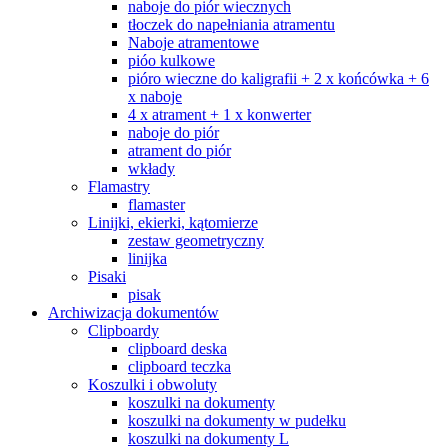
naboje do piór wiecznych
tłoczek do napełniania atramentu
Naboje atramentowe
pióo kulkowe
pióro wieczne do kaligrafii + 2 x końcówka + 6
x naboje
4 x atrament + 1 x konwerter
naboje do piór
atrament do piór
wkłady
Flamastry
flamaster
Linijki, ekierki, kątomierze
zestaw geometryczny
linijka
Pisaki
pisak
Archiwizacja dokumentów
Clipboardy
clipboard deska
clipboard teczka
Koszulki i obwoluty
koszulki na dokumenty
koszulki na dokumenty w pudełku
koszulki na dokumenty L