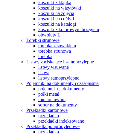
koszulki z klapką
koszulki na wizytówki
koszulki na zdjęcia
koszulki na cd/dvd
koszulki na katalogi
koszulki z kolorowym brzegiem
obwoluty L
Torebki strunowe
torebka z suwakiem
torebka strunowa
torebka
Listwy zaciskające i samoprzylepne
listwy wsuwane
listwa
listwy samoprzylepne
Pojemniki na dokumenty i czasopisma
pojemnik na dokumenty
półki metal
miniarchiwum
sorter na dokumenty
Przekładki kartonowe
przekładka
przekładki indeksowane
Przekładki polipropylenowe
przekładka