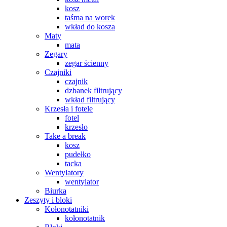
kosz
taśma na worek
wkład do kosza
Maty
mata
Zegary
zegar ścienny
Czajniki
czajnik
dzbanek filtrujący
wkład filtrujący
Krzesła i fotele
fotel
krzesło
Take a break
kosz
pudełko
tacka
Wentylatory
wentylator
Biurka
Zeszyty i bloki
Kołonotatniki
kołonotatnik