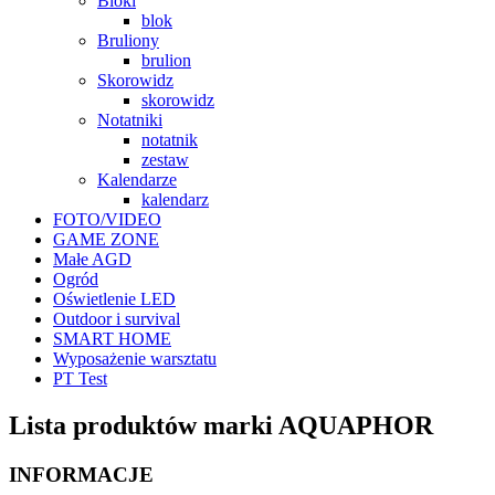
Bloki
blok
Bruliony
brulion
Skorowidz
skorowidz
Notatniki
notatnik
zestaw
Kalendarze
kalendarz
FOTO/VIDEO
GAME ZONE
Małe AGD
Ogród
Oświetlenie LED
Outdoor i survival
SMART HOME
Wyposażenie warsztatu
PT Test
Lista produktów marki AQUAPHOR
INFORMACJE