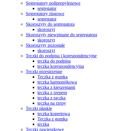
Segregatory polipropylenowe
segregator
Segregatory ringowe
segregator
Skoroszyty do segregatora
skoroszyt
Skoroszyty niewpinane do segregatora
skoroszyt
Skoroszyty pozostałe
skoroszyt
Teczki do podpisu i korespondencyjne
teczka do podpisu
teczka korespondencyjna
Teczki przestrzenne
Teczka z gumką
teczka harmonijkowa
teczka z kieszeniami
teczka z rzepem
teczka z rączką
teczka na rzepy
Teczki płaskie
teczka kopertowa
Teczka z gumką
teczka
Teczki zawieszkowe