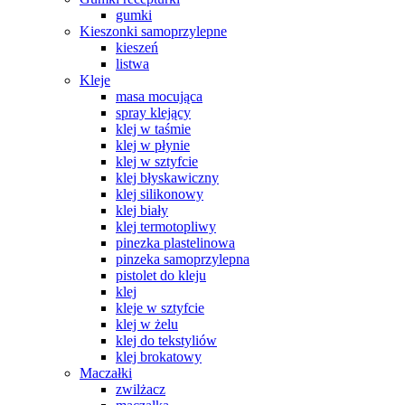
gumki
Kieszonki samoprzylepne
kieszeń
listwa
Kleje
masa mocująca
spray klejący
klej w taśmie
klej w płynie
klej w sztyfcie
klej błyskawiczny
klej silikonowy
klej biały
klej termotopliwy
pinezka plastelinowa
pinzeka samoprzylepna
pistolet do kleju
klej
kleje w sztyfcie
klej w żelu
klej do tekstyliów
klej brokatowy
Maczałki
zwilżacz