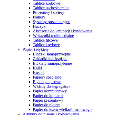
Tablice korkowe
Tablice suchościeralne
Prezentery i sortery
Planery
Systemy prezentacyjne
Haczyki
Akcesoria do laminacji i bindowania
Wskaźniki multimedialne
Tablice filcowe
Tablice kredowe
Papier i etykiety
Bloczki samoprzylepne
Zakładki indeksujące
Etykiety samoprzylepne
Kalki
Kostki
Papiery specjalne
Etykiety opisowe
Wkłady do segregatora
Papier komputerowy
Papier do kopiarek
Papier prezentowy
Papier do plotera
Papier do ksero wielkoformatowego
Artykuły do pisania i korygowania