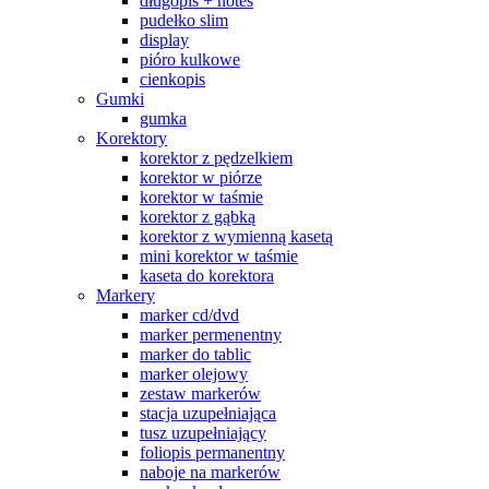
długopis + notes
pudełko slim
display
pióro kulkowe
cienkopis
Gumki
gumka
Korektory
korektor z pędzelkiem
korektor w piórze
korektor w taśmie
korektor z gąbką
korektor z wymienną kasetą
mini korektor w taśmie
kaseta do korektora
Markery
marker cd/dvd
marker permenentny
marker do tablic
marker olejowy
zestaw markerów
stacja uzupełniająca
tusz uzupełniający
foliopis permanentny
naboje na markerów