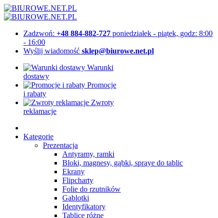
Zadzwoń:
+48 884-882-727
poniedziałek - piątek, godz: 8:00
- 16:00
Wyślij wiadomość
sklep@biurowe.net.pl
Warunki
dostawy
Promocje
i rabaty
Zwroty
reklamacje
Kategorie
Prezentacja
Antyramy, ramki
Bloki, magnesy, gąbki, spraye do tablic
Ekrany
Flipcharty
Folie do rzutników
Gablotki
Identyfikatory
Tablice różne