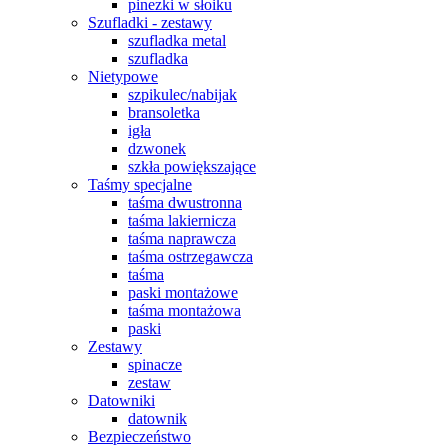
pinezki w słoiku
Szufladki - zestawy
szufladka metal
szufladka
Nietypowe
szpikulec/nabijak
bransoletka
igła
dzwonek
szkła powiększające
Taśmy specjalne
taśma dwustronna
taśma lakiernicza
taśma naprawcza
taśma ostrzegawcza
taśma
paski montażowe
taśma montażowa
paski
Zestawy
spinacze
zestaw
Datowniki
datownik
Bezpieczeństwo