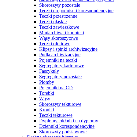
Skoroszyty pozostałe
Teczki do podpisu i korespondencyjne
Teczki przestrzenne
Teczki płaskie
Teczki zawieszkowe
Miniarchiwa i kartoteki
Wąsy skoroszytowe
Teczki ofertowe
Klipsy i spinki archiwizacyjne
Pudła archiwizacyjne
Pojemniki na teczki
Segregatory kartonowe
Fascykuły
Segregatory pozostałe
Plomby
Pojemniki na CD
Torebki
Wąsy
Skoroszyty tekturowe
Kroniki
Teczki tekturowe
Dyplomy, okładki na dyplomy
Dzienniki korespondencyjne
Skoroszyty podstawowe