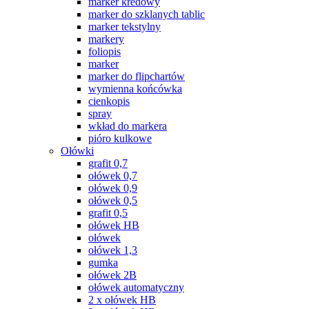
marker kredowy
marker do szklanych tablic
marker tekstylny
markery
foliopis
marker
marker do flipchartów
wymienna końcówka
cienkopis
spray
wkład do markera
pióro kulkowe
Ołówki
grafit 0,7
ołówek 0,7
ołówek 0,9
ołówek 0,5
grafit 0,5
ołówek HB
ołówek
ołówek 1,3
gumka
ołówek 2B
ołówek automatyczny
2 x ołówek HB