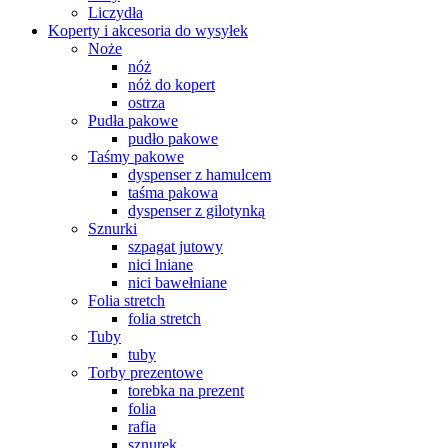
Liczydła
Koperty i akcesoria do wysyłek
Noże
nóż
nóż do kopert
ostrza
Pudła pakowe
pudło pakowe
Taśmy pakowe
dyspenser z hamulcem
taśma pakowa
dyspenser z gilotynką
Sznurki
szpagat jutowy
nici lniane
nici bawełniane
Folia stretch
folia stretch
Tuby
tuby
Torby prezentowe
torebka na prezent
folia
rafia
sznurek