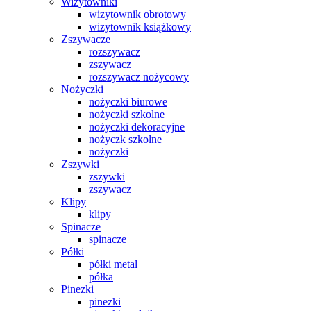
Wizytowniki
wizytownik obrotowy
wizytownik książkowy
Zszywacze
rozszywacz
zszywacz
rozszywacz nożycowy
Nożyczki
nożyczki biurowe
nożyczki szkolne
nożyczki dekoracyjne
nożyczk szkolne
nożyczki
Zszywki
zszywki
zszywacz
Klipy
klipy
Spinacze
spinacze
Półki
półki metal
półka
Pinezki
pinezki