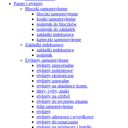
Papier i etykiety
Bloczki samoprzylepne
bloczki samoprzylepne
kostki samoprzylepne
podajnik do bloczków
podajnik do zakładek
zakładki indeksujące
karteczki samoprzylepne
Zakładki indeksujące
zakładki indeksujące
podajnik
Etykiety samoprzylepne
etykiety uniwersalne
etykiety poliestrowe
etykiety ekologiczne
etykiety usuwalne
etykiety na składance komp.
litery, cyfry, znaki
etykiety na cd/dvd
etykiety do ręcznego pisania
folia samoprzylepna
etykiety
etykiety adresowe i wysyłkowe
etykiety do oznaczania
etykiety na przetwory i butelki