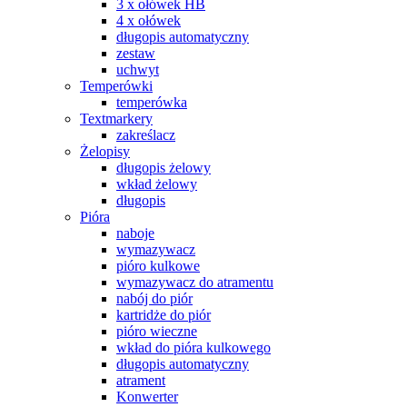
3 x ołówek HB
4 x ołówek
długopis automatyczny
zestaw
uchwyt
Temperówki
temperówka
Textmarkery
zakreślacz
Żelopisy
długopis żelowy
wkład żelowy
długopis
Pióra
naboje
wymazywacz
pióro kulkowe
wymazywacz do atramentu
nabój do piór
kartridże do piór
pióro wieczne
wkład do pióra kulkowego
długopis automatyczny
atrament
Konwerter