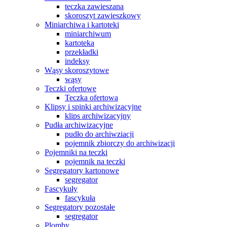
teczka zawieszana
skoroszyt zawieszkowy
Miniarchiwa i kartoteki
miniarchiwum
kartoteka
przekładki
indeksy
Wąsy skoroszytowe
wąsy
Teczki ofertowe
Teczka ofertowa
Klipsy i spinki archiwizacyjne
klips archiwizacyjny
Pudła archiwizacyjne
pudło do archiwziacji
pojemnik zbiorczy do archiwizacji
Pojemniki na teczki
pojemnik na teczki
Segregatory kartonowe
segregator
Fascykuły
fascykuła
Segregatory pozostałe
segregator
Plomby