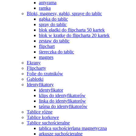
antyrama
ramka
Bloki, magnesy, gąbki, spraye do tablic
gąbka do tablic
spray do tablic
blok gładki do flipcharta 50 kartek
blok w kratkę do flipcharta 20 kartek
zestaw do tablic
flipchart
śiereczka do tablic
magnes
Ekrany
Flipcharty
Folie do rzutników
Gablotki
Identyfikatory
identyfikator
klips do identyfikatorów
linka do identyfikatorów
taśma do identyfikatorów
Tablice różne
Tablice korkowe
Tablice suchościeralne
tablica suchościerlana magnetyczna
arkusze suchościeralne