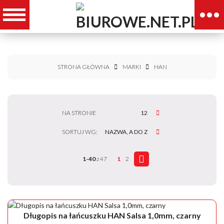
STRONA GŁÓWNA
MARKI
HAN
NA STRONIE
12
SORTUJ WG:
NAZWA, A DO Z
1-40
z 47
1
2
Długopis na łańcuszku HAN Salsa 1,0mm, czarny