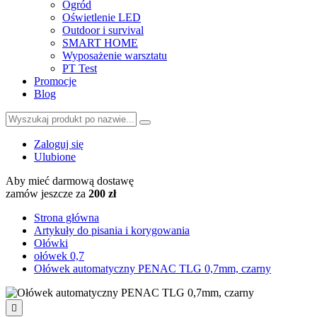
Ogród
Oświetlenie LED
Outdoor i survival
SMART HOME
Wyposażenie warsztatu
PT Test
Promocje
Blog
Zaloguj się
Ulubione
Aby mieć darmową dostawę
zamów jeszcze za
200 zł
Strona główna
Artykuły do pisania i korygowania
Ołówki
ołówek 0,7
Ołówek automatyczny PENAC TLG 0,7mm, czarny
