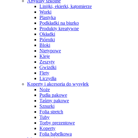
Artykuły szkolne
Linijki, ekierki, kątomierze
Worki
Plastyka
Podkładki na biurko
Produkty kreatywne
Okładki
Piórniki
Bloki
Nietypowe
Kleje
Zeszyty
Gwizdki
Flety
Liczydła
Koperty i akcesoria do wysyłek
Noże
Pudła pakowe
Taśmy pakowe
Sznurki
Folia stretch
Tuby
Torby prezentowe
Koperty
Folia bąbelkowa