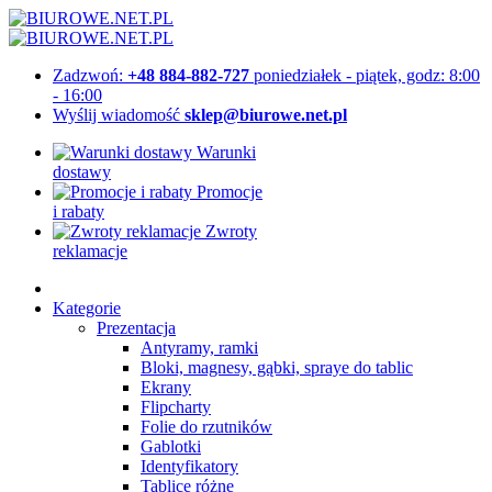
Zadzwoń:
+48 884-882-727
poniedziałek - piątek, godz: 8:00
- 16:00
Wyślij wiadomość
sklep@biurowe.net.pl
Warunki
dostawy
Promocje
i rabaty
Zwroty
reklamacje
Kategorie
Prezentacja
Antyramy, ramki
Bloki, magnesy, gąbki, spraye do tablic
Ekrany
Flipcharty
Folie do rzutników
Gablotki
Identyfikatory
Tablice różne