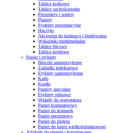
Tablice korkowe
Tablice suchościeralne
Prezentery i sortery
Planery
Systemy prezentacyjne
Haczyki
Akcesoria do laminacji i bindowania
Wskaźniki multimedialne
Tablice filcowe
Tablice kredowe
Papier i etykiety
Bloczki samoprzylepne
Zakładki indeksujące
Etykiety samoprzylepne
Kalki
Kostki
Papiery specjalne
Etykiety opisowe
Wkłady do segregatora
Papier komputerowy
Papier do kopiarek
Papier prezentowy
Papier do plotera
Papier do ksero wielkoformatowego
Artykuły do pisania i korygowania