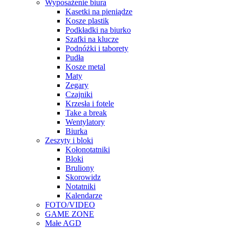
Wyposażenie biura
Kasetki na pieniądze
Kosze plastik
Podkładki na biurko
Szafki na klucze
Podnóżki i taborety
Pudła
Kosze metal
Maty
Zegary
Czajniki
Krzesła i fotele
Take a break
Wentylatory
Biurka
Zeszyty i bloki
Kołonotatniki
Bloki
Bruliony
Skorowidz
Notatniki
Kalendarze
FOTO/VIDEO
GAME ZONE
Małe AGD