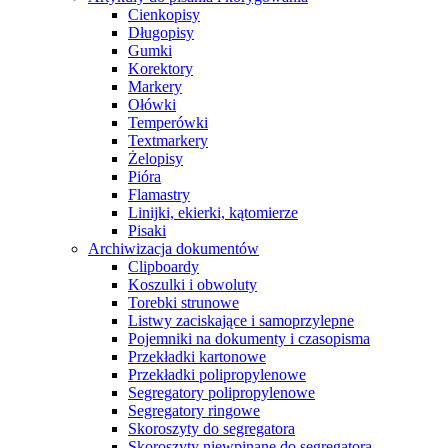
Cienkopisy
Długopisy
Gumki
Korektory
Markery
Ołówki
Temperówki
Textmarkery
Żelopisy
Pióra
Flamastry
Linijki, ekierki, kątomierze
Pisaki
Archiwizacja dokumentów
Clipboardy
Koszulki i obwoluty
Torebki strunowe
Listwy zaciskające i samoprzylepne
Pojemniki na dokumenty i czasopisma
Przekładki kartonowe
Przekładki polipropylenowe
Segregatory polipropylenowe
Segregatory ringowe
Skoroszyty do segregatora
Skoroszyty niewpinane do segregatora