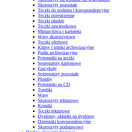
Skoroszyty pozostałe
Teczki do podpisu i korespondencyjne
Teczki przestrzenne
Teczki płaskie
Teczki zawieszkowe
Miniarchiwa i kartoteki
Wąsy skoroszytowe
Teczki ofertowe
Klipsy i spinki archiwizacyjne
Pudła archiwizacyjne
Pojemniki na teczki
Segregatory kartonowe
Fascykuły
Segregatory pozostałe
Plomby
Pojemniki na CD
Torebki
Wąsy
Skoroszyty tekturowe
Kroniki
Teczki tekturowe
Dyplomy, okładki na dyplomy
Dzienniki korespondencyjne
Skoroszyty podstawowe