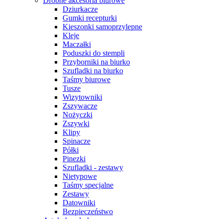
Drobne akcesoria biurowe
Dziurkacze
Gumki recepturki
Kieszonki samoprzylepne
Kleje
Maczałki
Poduszki do stempli
Przyborniki na biurko
Szufladki na biurko
Taśmy biurowe
Tusze
Wizytowniki
Zszywacze
Nożyczki
Zszywki
Klipy
Spinacze
Półki
Pinezki
Szufladki - zestawy
Nietypowe
Taśmy specjalne
Zestawy
Datowniki
Bezpieczeństwo