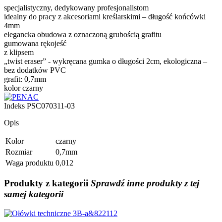
specjalistyczny, dedykowany profesjonalistom
idealny do pracy z akcesoriami kreślarskimi – długość końcówki
4mm
elegancka obudowa z oznaczoną grubością grafitu
gumowana rękojeść
z klipsem
„twist eraser” - wykręcana gumka o długości 2cm, ekologiczna –
bez dodatków PVC
grafit: 0,7mm
kolor czarny
Indeks
PSC070311-03
Opis
Kolor
czarny
Rozmiar
0,7mm
Waga produktu
0,012
Produkty
z kategorii
Sprawdź inne produkty z tej
samej kategorii