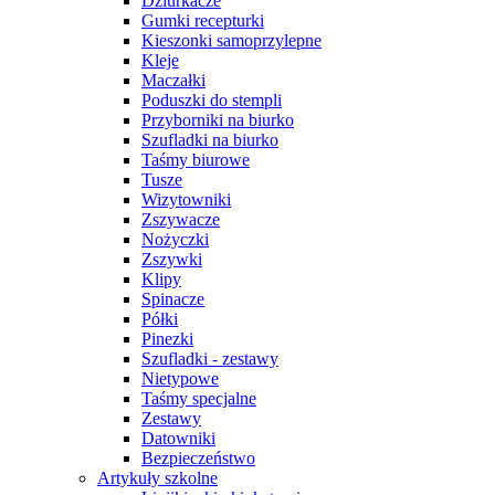
Dziurkacze
Gumki recepturki
Kieszonki samoprzylepne
Kleje
Maczałki
Poduszki do stempli
Przyborniki na biurko
Szufladki na biurko
Taśmy biurowe
Tusze
Wizytowniki
Zszywacze
Nożyczki
Zszywki
Klipy
Spinacze
Półki
Pinezki
Szufladki - zestawy
Nietypowe
Taśmy specjalne
Zestawy
Datowniki
Bezpieczeństwo
Artykuły szkolne