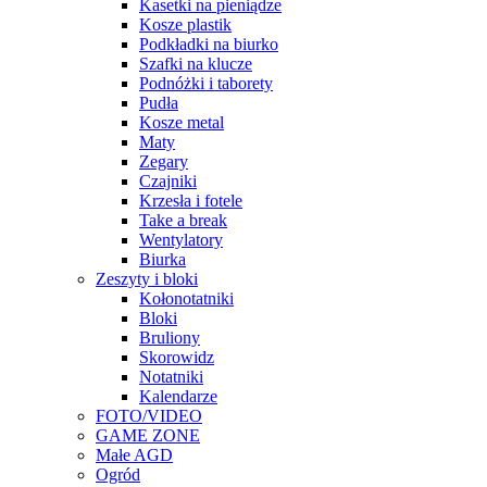
Kasetki na pieniądze
Kosze plastik
Podkładki na biurko
Szafki na klucze
Podnóżki i taborety
Pudła
Kosze metal
Maty
Zegary
Czajniki
Krzesła i fotele
Take a break
Wentylatory
Biurka
Zeszyty i bloki
Kołonotatniki
Bloki
Bruliony
Skorowidz
Notatniki
Kalendarze
FOTO/VIDEO
GAME ZONE
Małe AGD
Ogród