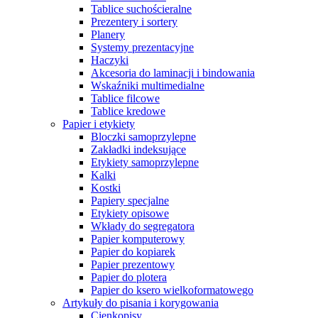
Tablice suchościeralne
Prezentery i sortery
Planery
Systemy prezentacyjne
Haczyki
Akcesoria do laminacji i bindowania
Wskaźniki multimedialne
Tablice filcowe
Tablice kredowe
Papier i etykiety
Bloczki samoprzylepne
Zakładki indeksujące
Etykiety samoprzylepne
Kalki
Kostki
Papiery specjalne
Etykiety opisowe
Wkłady do segregatora
Papier komputerowy
Papier do kopiarek
Papier prezentowy
Papier do plotera
Papier do ksero wielkoformatowego
Artykuły do pisania i korygowania
Cienkopisy