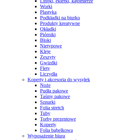
Linijki, ekierki, kątomierze
Worki
Plastyka
Podkładki na biurko
Produkty kreatywne
Okładki
Piórniki
Bloki
Nietypowe
Kleje
Zeszyty
Gwizdki
Flety
Liczydła
Koperty i akcesoria do wysyłek
Noże
Pudła pakowe
Taśmy pakowe
Sznurki
Folia stretch
Tuby
Torby prezentowe
Koperty
Folia bąbelkowa
Wyposażenie biura