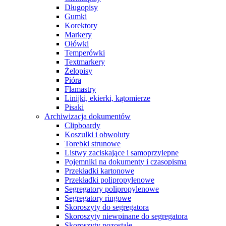
Długopisy
Gumki
Korektory
Markery
Ołówki
Temperówki
Textmarkery
Żelopisy
Pióra
Flamastry
Linijki, ekierki, kątomierze
Pisaki
Archiwizacja dokumentów
Clipboardy
Koszulki i obwoluty
Torebki strunowe
Listwy zaciskające i samoprzylepne
Pojemniki na dokumenty i czasopisma
Przekładki kartonowe
Przekładki polipropylenowe
Segregatory polipropylenowe
Segregatory ringowe
Skoroszyty do segregatora
Skoroszyty niewpinane do segregatora
Skoroszyty pozostałe