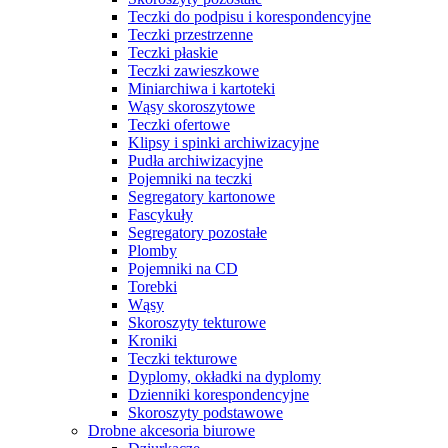
Teczki do podpisu i korespondencyjne
Teczki przestrzenne
Teczki płaskie
Teczki zawieszkowe
Miniarchiwa i kartoteki
Wąsy skoroszytowe
Teczki ofertowe
Klipsy i spinki archiwizacyjne
Pudła archiwizacyjne
Pojemniki na teczki
Segregatory kartonowe
Fascykuły
Segregatory pozostałe
Plomby
Pojemniki na CD
Torebki
Wąsy
Skoroszyty tekturowe
Kroniki
Teczki tekturowe
Dyplomy, okładki na dyplomy
Dzienniki korespondencyjne
Skoroszyty podstawowe
Drobne akcesoria biurowe