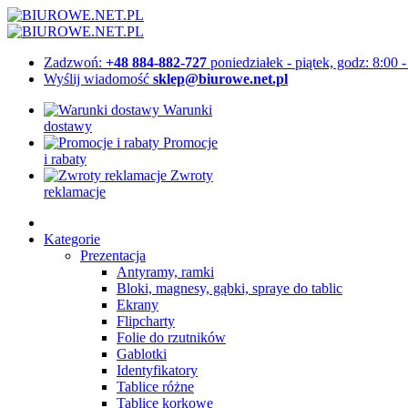
Zadzwoń:
+48 884-882-727
poniedziałek - piątek, godz: 8:00 
Wyślij wiadomość
sklep@biurowe.net.pl
Warunki
dostawy
Promocje
i rabaty
Zwroty
reklamacje
Kategorie
Prezentacja
Antyramy, ramki
Bloki, magnesy, gąbki, spraye do tablic
Ekrany
Flipcharty
Folie do rzutników
Gablotki
Identyfikatory
Tablice różne
Tablice korkowe