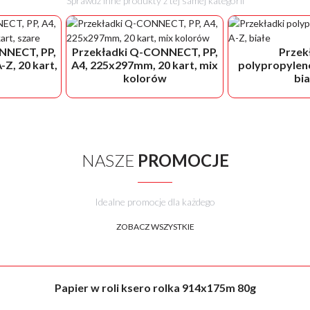
Sprawdź inne produkty z tej samej kategorii
NNECT, PP,
Przekładki Q-CONNECT, PP,
Przek
Z, 20 kart,
A4, 225x297mm, 20 kart, mix
polypropyleno
kolorów
bia
NASZE
PROMOCJE
Idealne promocje dla każdego
ZOBACZ WSZYSTKIE
Papier w roli ksero rolka 914x175m 80g