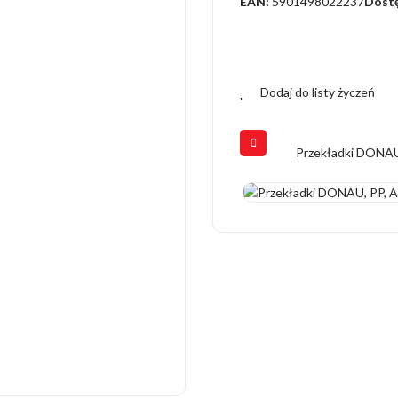
EAN:
5901498022237
Dost
Dodaj do listy życzeń
Przekładki DONAU,