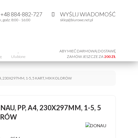
:
+48 884-882-727
WYŚLIJ WIADOMOŚĆ
k, godz: 8:00 - 16:00
sklep@biurowe.net.pl
ABY MIEĆ DARMOWĄ DOSTAWĘ
ię
Ulubione
ZAMÓW JESZCZE ZA
200 ZŁ
, 230X297MM, 1-5, 5 KART, MIX KOLORÓW
U, PP, A4, 230X297MM, 1-5, 5
LORÓW