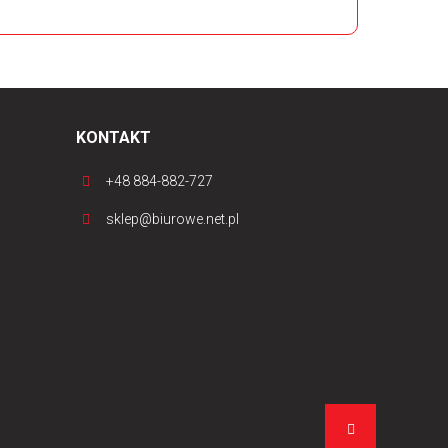
KONTAKT
+48 884-882-727
sklep@biurowe.net.pl