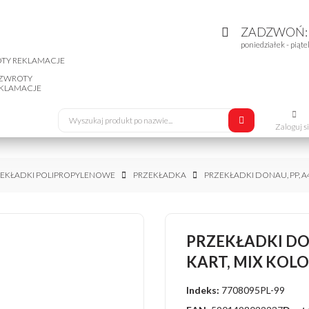
ZADZWOŃ
poniedziałek - piąte
ZWROTY
KLAMACJE
Zaloguj s
EKŁADKI POLIPROPYLENOWE
PRZEKŁADKA
PRZEKŁADKI DONAU, PP, A4
PRZEKŁADKI DONA
KART, MIX KO
Indeks:
7708095PL-99