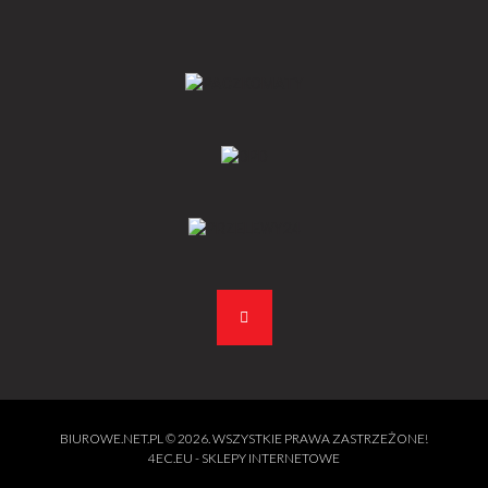
BIUROWE.NET.PL
© 2026. WSZYSTKIE PRAWA ZASTRZEŻONE!
4EC.EU - SKLEPY INTERNETOWE