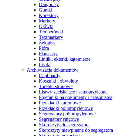
Długopisy
Gumki
Korektory
Markery
Ołówki
Temperówki
Textmarkery
Żelopisy
Pióra
Flamastry
Linijki, ekierki, kątomierze
Pisaki
Archiwizacja dokumentów
Clipboardy
Koszulki i obwoluty
Torebki strunowe
Listwy zaciskające i samoprzylepne
Pojemniki na dokumenty i czasopisma
Przekładki kartonowe
Przekładki polipropylenowe
Segregatory polipropylenowe
Segregatory ringowe
Skoroszyty do segregatora
Skoroszyty niewpinane do segregatora
Skoroszyty pozostałe