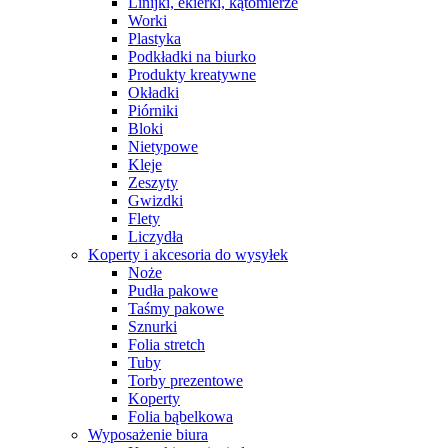
Linijki, ekierki, kątomierze
Worki
Plastyka
Podkładki na biurko
Produkty kreatywne
Okładki
Piórniki
Bloki
Nietypowe
Kleje
Zeszyty
Gwizdki
Flety
Liczydła
Koperty i akcesoria do wysyłek
Noże
Pudła pakowe
Taśmy pakowe
Sznurki
Folia stretch
Tuby
Torby prezentowe
Koperty
Folia bąbelkowa
Wyposażenie biura