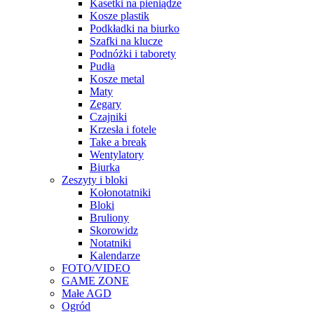
Kasetki na pieniądze
Kosze plastik
Podkładki na biurko
Szafki na klucze
Podnóżki i taborety
Pudła
Kosze metal
Maty
Zegary
Czajniki
Krzesła i fotele
Take a break
Wentylatory
Biurka
Zeszyty i bloki
Kołonotatniki
Bloki
Bruliony
Skorowidz
Notatniki
Kalendarze
FOTO/VIDEO
GAME ZONE
Małe AGD
Ogród