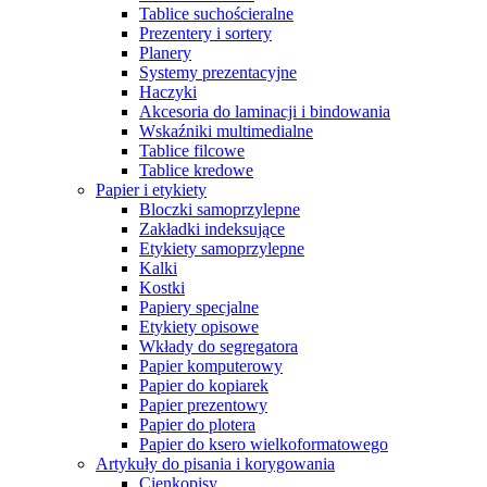
Tablice suchościeralne
Prezentery i sortery
Planery
Systemy prezentacyjne
Haczyki
Akcesoria do laminacji i bindowania
Wskaźniki multimedialne
Tablice filcowe
Tablice kredowe
Papier i etykiety
Bloczki samoprzylepne
Zakładki indeksujące
Etykiety samoprzylepne
Kalki
Kostki
Papiery specjalne
Etykiety opisowe
Wkłady do segregatora
Papier komputerowy
Papier do kopiarek
Papier prezentowy
Papier do plotera
Papier do ksero wielkoformatowego
Artykuły do pisania i korygowania
Cienkopisy