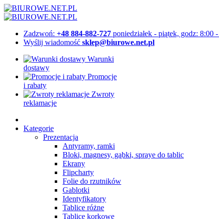
Zadzwoń:
+48 884-882-727
poniedziałek - piątek, godz: 8:00 
Wyślij wiadomość
sklep@biurowe.net.pl
Warunki
dostawy
Promocje
i rabaty
Zwroty
reklamacje
Kategorie
Prezentacja
Antyramy, ramki
Bloki, magnesy, gąbki, spraye do tablic
Ekrany
Flipcharty
Folie do rzutników
Gablotki
Identyfikatory
Tablice różne
Tablice korkowe