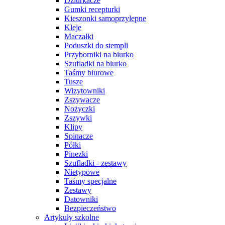
Dziurkacze
Gumki recepturki
Kieszonki samoprzylepne
Kleje
Maczałki
Poduszki do stempli
Przyborniki na biurko
Szufladki na biurko
Taśmy biurowe
Tusze
Wizytowniki
Zszywacze
Nożyczki
Zszywki
Klipy
Spinacze
Półki
Pinezki
Szufladki - zestawy
Nietypowe
Taśmy specjalne
Zestawy
Datowniki
Bezpieczeństwo
Artykuły szkolne