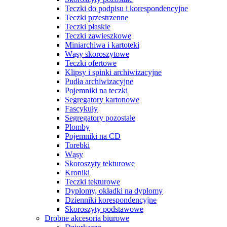
Teczki do podpisu i korespondencyjne
Teczki przestrzenne
Teczki płaskie
Teczki zawieszkowe
Miniarchiwa i kartoteki
Wąsy skoroszytowe
Teczki ofertowe
Klipsy i spinki archiwizacyjne
Pudła archiwizacyjne
Pojemniki na teczki
Segregatory kartonowe
Fascykuły
Segregatory pozostałe
Plomby
Pojemniki na CD
Torebki
Wąsy
Skoroszyty tekturowe
Kroniki
Teczki tekturowe
Dyplomy, okładki na dyplomy
Dzienniki korespondencyjne
Skoroszyty podstawowe
Drobne akcesoria biurowe