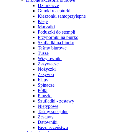
Drobne akcesoria biurowe
Dziurkacze
Gumki recepturki
Kieszonki samoprzylepne
Kleje
Maczałki
Poduszki do stempli
Przyborniki na biurko
Szufladki na biurko
Taśmy biurowe
Tusze
Wizytowniki
Zszywacze
Nożyczki
Zszywki
Klipy
Spinacze
Półki
Pinezki
Szufladki - zestawy
Nietypowe
Taśmy specjalne
Zestawy
Datowniki
Bezpieczeństwo