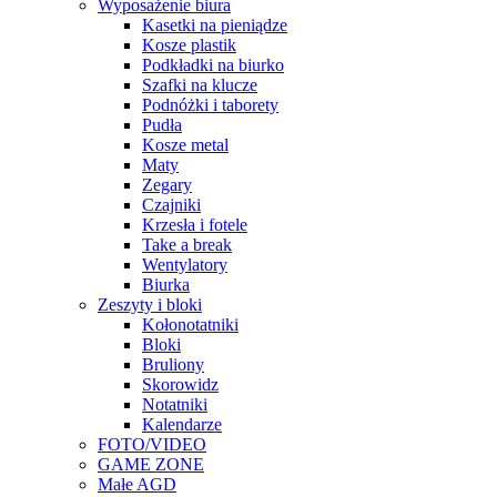
Wyposażenie biura
Kasetki na pieniądze
Kosze plastik
Podkładki na biurko
Szafki na klucze
Podnóżki i taborety
Pudła
Kosze metal
Maty
Zegary
Czajniki
Krzesła i fotele
Take a break
Wentylatory
Biurka
Zeszyty i bloki
Kołonotatniki
Bloki
Bruliony
Skorowidz
Notatniki
Kalendarze
FOTO/VIDEO
GAME ZONE
Małe AGD