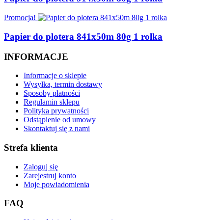
Promocja!
Papier do plotera 841x50m 80g 1 rolka
INFORMACJE
Informacje o sklepie
Wysyłka, termin dostawy
Sposoby płatności
Regulamin sklepu
Polityka prywatności
Odstąpienie od umowy
Skontaktuj się z nami
Strefa klienta
Zaloguj się
Zarejestruj konto
Moje powiadomienia
FAQ