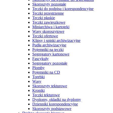
Skoroszyty pozostałe
Teczki do podpisu i korespondencyjne
Teczki przestrzenne
Teczki płaskie
Teczki zawieszkowe
Miniarchiwa i kartoteki
Wąsy skoroszytowe
Teczki ofertowe
Klipsy i spinki archiwizacyjne
Pudła archiwizacyjne
Pojemniki na teczki
Segregatory kartonowe
Fascykuły
Segregatory pozostałe
Plomby
Pojemniki na CD
Torebki
Wąsy
Skoroszyty tekturowe
Kroniki
Teczki tekturowe
Dyplomy, okładki na dyplomy
Dzienniki korespondencyjne
Skoroszyty podstawowe