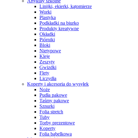
Artykuły szkolne
Linijki, ekierki, kątomierze
Worki
Plastyka
Podkładki na biurko
Produkty kreatywne
Okładki
Piórniki
Bloki
Nietypowe
Kleje
Zeszyty
Gwizdki
Flety
Liczydła
Koperty i akcesoria do wysyłek
Noże
Pudła pakowe
Taśmy pakowe
Sznurki
Folia stretch
Tuby
Torby prezentowe
Koperty
Folia bąbelkowa