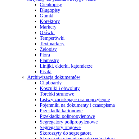
Cienkopisy
Długopisy
Gumki
Korektory
Markery
Ołówki
Temperówki
Textmarkery
Żelopisy
Pióra
Flamastry
Linijki, ekierki, kątomierze
Pisaki
Archiwizacja dokumentów
Clipboardy
Koszulki i obwoluty
Torebki strunowe
Listwy zaciskające i samoprzylepne
Pojemniki na dokumenty i czasopisma
Przekładki kartonowe
Przekładki polipropylenowe
Segregatory polipropylenowe
Segregatory ringowe
Skoroszyty do segregatora
Skoroszyty niewpinane do segregatora