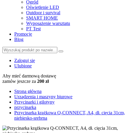
Ogród
Oświetlenie LED
Outdoor i survival
SMART HOME
Wyposażenie warsztatu
PT Test
Promocje
Blog
Zaloguj się
Ulubione
Aby mieć darmową dostawę
zamów jeszcze za
200 zł
Strona główna
Urządzenia i maszyny biurowe
Przycinarki i gilotyny
przycinarka
Przycinarka krążkowa Q-CONNECT, A4, dł. cięcia 31cm,
niebiesko-srebrna