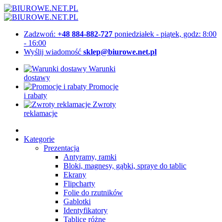
Zadzwoń:
+48 884-882-727
poniedziałek - piątek, godz: 8:00
- 16:00
Wyślij wiadomość
sklep@biurowe.net.pl
Warunki
dostawy
Promocje
i rabaty
Zwroty
reklamacje
Kategorie
Prezentacja
Antyramy, ramki
Bloki, magnesy, gąbki, spraye do tablic
Ekrany
Flipcharty
Folie do rzutników
Gablotki
Identyfikatory
Tablice różne