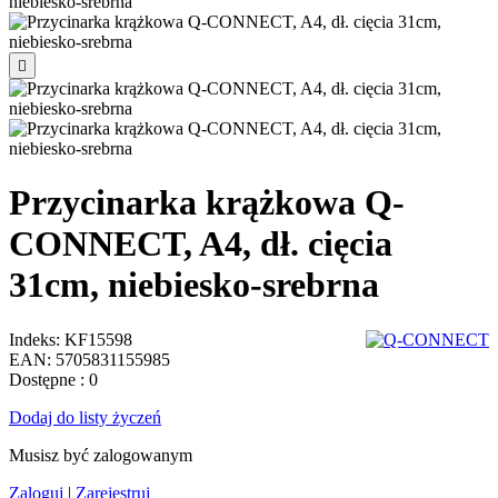

Przycinarka krążkowa Q-
CONNECT, A4, dł. cięcia
31cm, niebiesko-srebrna
Indeks:
KF15598
EAN:
5705831155985
Dostępne
: 0
Dodaj do listy życzeń
Musisz być zalogowanym
Zaloguj
|
Zarejestruj