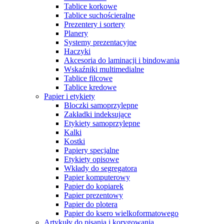
Tablice korkowe
Tablice suchościeralne
Prezentery i sortery
Planery
Systemy prezentacyjne
Haczyki
Akcesoria do laminacji i bindowania
Wskaźniki multimedialne
Tablice filcowe
Tablice kredowe
Papier i etykiety
Bloczki samoprzylepne
Zakładki indeksujące
Etykiety samoprzylepne
Kalki
Kostki
Papiery specjalne
Etykiety opisowe
Wkłady do segregatora
Papier komputerowy
Papier do kopiarek
Papier prezentowy
Papier do plotera
Papier do ksero wielkoformatowego
Artykuły do pisania i korygowania