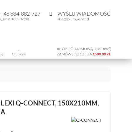
:
+48 884-882-727
WYŚLIJ WIADOMOŚĆ
k, godz: 8:00 - 16:00
sklep@biurowe.net.pl
ABY MIEĆ DARMOWĄ DOSTAWĘ
się
Ulubione
ZAMÓW JESZCZE ZA
1500.00 ZŁ
LEXI Q-CONNECT, 150X210MM,
NA