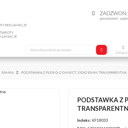
ZADZWOŃ
poniedziałek - piąte
ZWROTY
KLAMACJE
Zaloguj 
RAMKA
PODSTAWKA Z PLEXI Q-CONNECT, 150X210MM, TRANSPARENTNA
PODSTAWKA Z P
TRANSPARENT
Indeks:
KF18033