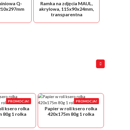
iniowa Q-
Ramka na zdjęcia MAUL,
210x297mm
akrylowa, 115x90x24mm,
transparentna
PROMOCJA!
PROMOCJA!
li ksero rolka
Papier w roli ksero rolka
Papier w
 80g 1 rolka
420x175m 80g 1 rolka
29