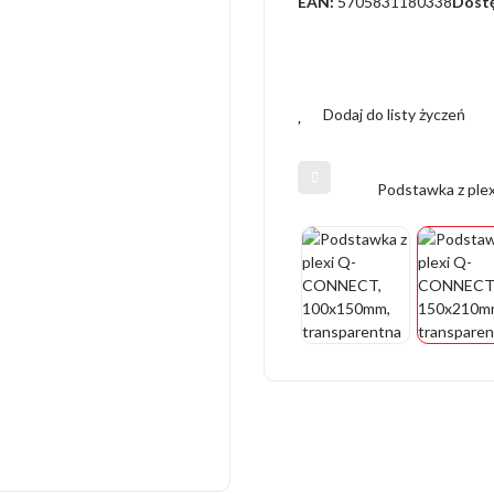
EAN:
5705831180338
Dost
Dodaj do listy życzeń
Podstawka z pl