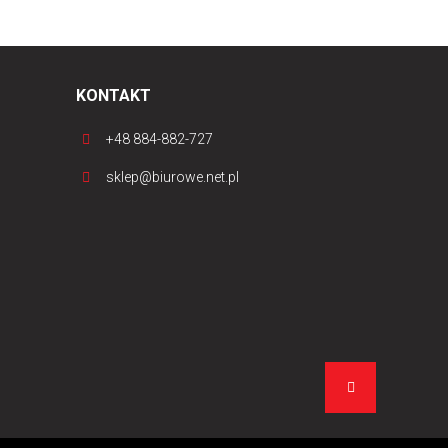
KONTAKT
+48 884-882-727
sklep@biurowe.net.pl