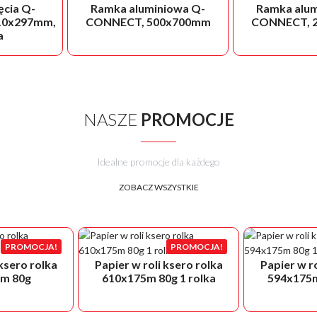
ęcia Q-
Ramka aluminiowa Q-
Ramka alum
10x297mm,
CONNECT, 500x700mm
CONNECT, 
a
NASZE
PROMOCJE
Idealne promocje dla każdego
ZOBACZ WSZYSTKIE
PROMOCJA!
PROMOCJA!
 ksero rolka
Papier w roli ksero rolka
Papier w ro
m 80g
610x175m 80g 1 rolka
594x175m