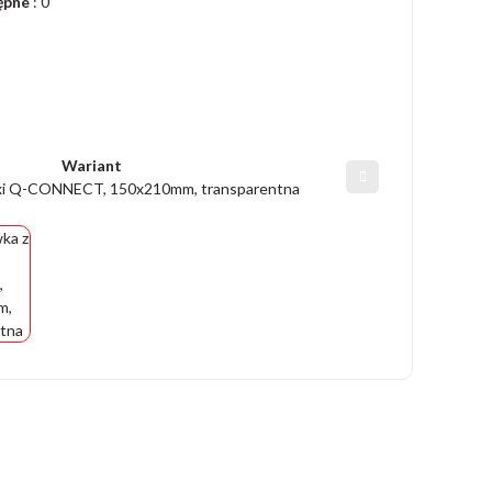
ępne
: 0
Wariant
exi Q-CONNECT, 150x210mm, transparentna