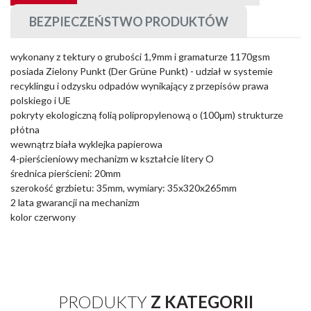
BEZPIECZEŃSTWO PRODUKTÓW
wykonany z tektury o grubości 1,9mm i gramaturze 1170gsm
posiada Zielony Punkt (Der Grüne Punkt) - udział w systemie
recyklingu i odzysku odpadów wynikający z przepisów prawa
polskiego i UE
pokryty ekologiczną folią polipropylenową o (100μm) strukturze
płótna
wewnątrz biała wyklejka papierowa
4-pierścieniowy mechanizm w kształcie litery O
średnica pierścieni: 20mm
szerokość grzbietu: 35mm, wymiary: 35x320x265mm
2 lata gwarancji na mechanizm
kolor czerwony
PRODUKTY
Z KATEGORII