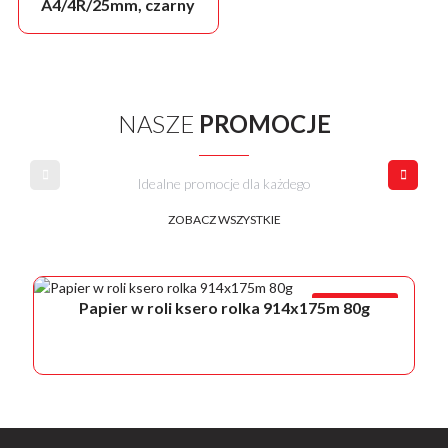
A4/4R/25mm, czarny
NASZE
PROMOCJE
Idealne promocje dla każdego
ZOBACZ WSZYSTKIE
PROMOCJA!
Papier w roli ksero rolka 914x175m 80g