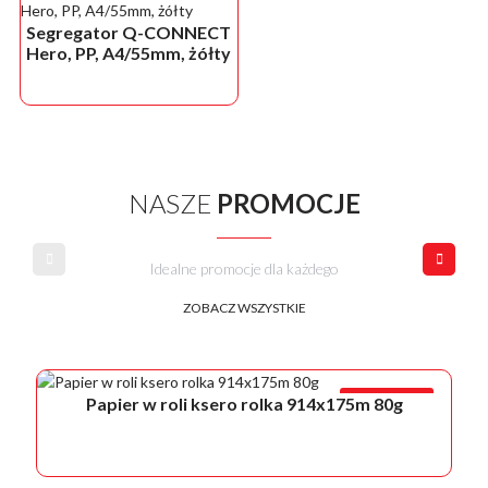
Segregator Q-CONNECT
Hero, PP, A4/55mm, żółty
NASZE
PROMOCJE
Idealne promocje dla każdego
ZOBACZ WSZYSTKIE
PROMOCJA!
Papier w roli ksero rolka 914x175m 80g