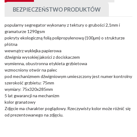
BEZPIECZEŃSTWO PRODUKTÓW
popularny segregator wykonany z tektury o grubości 2,1mm i
gramaturze 1290gsm
pokryty ekologiczną folią polipropylenową (100μm) o strukturze
płótna
wewnątrz wyklejka papierowa
dźwignia wysokiej jakości z dociskaczem
wymienna, obustronna etykieta grzbietowa
wzmocniony otwór na palec
pod mechanizmem dźwigniowym umieszczony jest numer kontrolny
szerokość grzbietu: 75mm
wymiary: 75x320x285mm
5 lat gwarancji na mechanizm
kolor granatowy
Zdjęcie ma charakter poglądowy. Rzeczywisty kolor może różnić się
od prezentowanego na zdjęciu.