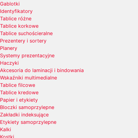
Gablotki
Identyfikatory
Tablice różne
Tablice korkowe
Tablice suchościeralne
Prezentery i sortery
Planery
Systemy prezentacyjne
Haczyki
Akcesoria do laminacji i bindowania
Wskaźniki multimedialne
Tablice filcowe
Tablice kredowe
Papier i etykiety
Bloczki samoprzylepne
Zakładki indeksujące
Etykiety samoprzylepne
Kalki
Kostki