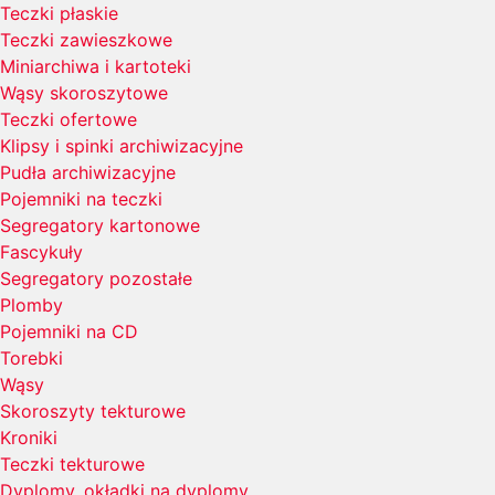
Teczki płaskie
Teczki zawieszkowe
Miniarchiwa i kartoteki
Wąsy skoroszytowe
Teczki ofertowe
Klipsy i spinki archiwizacyjne
Pudła archiwizacyjne
Pojemniki na teczki
Segregatory kartonowe
Fascykuły
Segregatory pozostałe
Plomby
Pojemniki na CD
Torebki
Wąsy
Skoroszyty tekturowe
Kroniki
Teczki tekturowe
Dyplomy, okładki na dyplomy