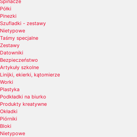
Spinacze
Półki
Pinezki
Szufladki - zestawy
Nietypowe
Taśmy specjalne
Zestawy
Datowniki
Bezpieczeństwo
Artykuły szkolne
Linijki, ekierki, kątomierze
Worki
Plastyka
Podkładki na biurko
Produkty kreatywne
Okładki
Piórniki
Bloki
Nietypowe