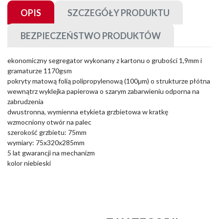
OPIS
SZCZEGÓŁY PRODUKTU
BEZPIECZEŃSTWO PRODUKTÓW
ekonomiczny segregator wykonany z kartonu o grubości 1,9mm i
gramaturze 1170gsm
pokryty matową folią polipropylenową (100μm) o strukturze płótna
wewnątrz wyklejka papierowa o szarym zabarwieniu odporna na
zabrudzenia
dwustronna, wymienna etykieta grzbietowa w kratkę
wzmocniony otwór na palec
szerokość grzbietu: 75mm
wymiary: 75x320x285mm
5 lat gwarancji na mechanizm
kolor niebieski