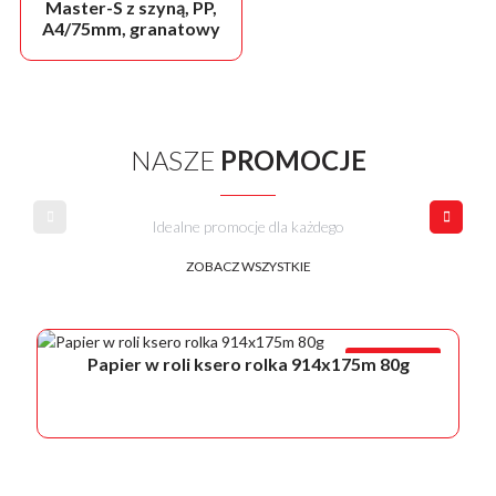
Master-S z szyną, PP,
A4/75mm, granatowy
NASZE
PROMOCJE
Idealne promocje dla każdego
ZOBACZ WSZYSTKIE
PROMOCJA!
Papier w roli ksero rolka 914x175m 80g