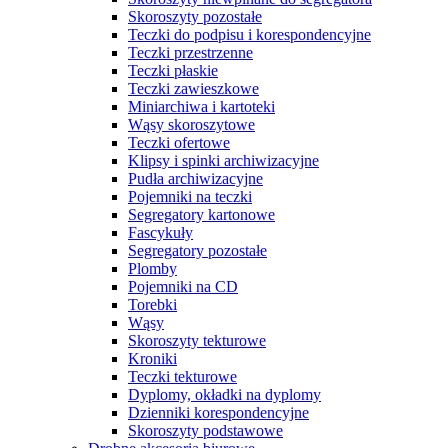
Skoroszyty pozostałe
Teczki do podpisu i korespondencyjne
Teczki przestrzenne
Teczki płaskie
Teczki zawieszkowe
Miniarchiwa i kartoteki
Wąsy skoroszytowe
Teczki ofertowe
Klipsy i spinki archiwizacyjne
Pudła archiwizacyjne
Pojemniki na teczki
Segregatory kartonowe
Fascykuły
Segregatory pozostałe
Plomby
Pojemniki na CD
Torebki
Wąsy
Skoroszyty tekturowe
Kroniki
Teczki tekturowe
Dyplomy, okładki na dyplomy
Dzienniki korespondencyjne
Skoroszyty podstawowe