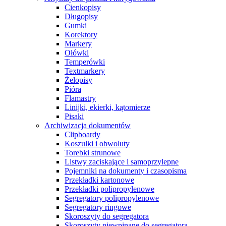
Cienkopisy
Długopisy
Gumki
Korektory
Markery
Ołówki
Temperówki
Textmarkery
Żelopisy
Pióra
Flamastry
Linijki, ekierki, kątomierze
Pisaki
Archiwizacja dokumentów
Clipboardy
Koszulki i obwoluty
Torebki strunowe
Listwy zaciskające i samoprzylepne
Pojemniki na dokumenty i czasopisma
Przekładki kartonowe
Przekładki polipropylenowe
Segregatory polipropylenowe
Segregatory ringowe
Skoroszyty do segregatora
Skoroszyty niewpinane do segregatora