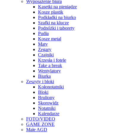
Wyposażenie biura
Kasetki na pieniądze
Kosze plastik
Podkładki na biurko
Szafki na klucze
Podnóżki i taborety
Pudła
Kosze metal
Maty
Zegary
Czajniki
Krzesła i fotele
Take a break
Wentylatory
Biurka
Zeszyty i bloki
Kołonotatniki
Bloki
Bruliony
Skorowidz
Notatniki
Kalendarze
FOTO/VIDEO
GAME ZONE
Małe AGD