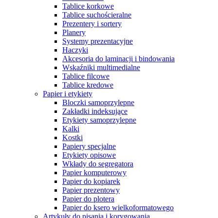
Tablice korkowe
Tablice suchościeralne
Prezentery i sortery
Planery
Systemy prezentacyjne
Haczyki
Akcesoria do laminacji i bindowania
Wskaźniki multimedialne
Tablice filcowe
Tablice kredowe
Papier i etykiety
Bloczki samoprzylepne
Zakładki indeksujące
Etykiety samoprzylepne
Kalki
Kostki
Papiery specjalne
Etykiety opisowe
Wkłady do segregatora
Papier komputerowy
Papier do kopiarek
Papier prezentowy
Papier do plotera
Papier do ksero wielkoformatowego
Artykuły do pisania i korygowania