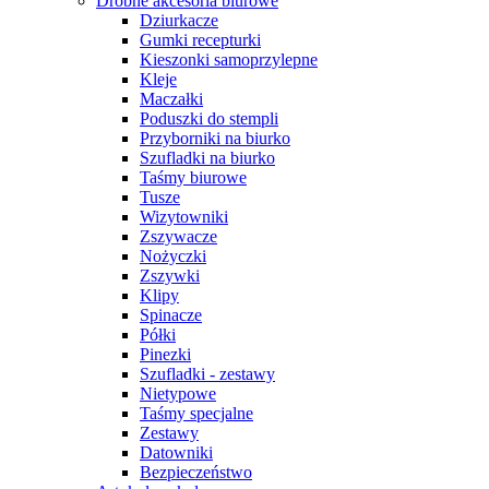
Drobne akcesoria biurowe
Dziurkacze
Gumki recepturki
Kieszonki samoprzylepne
Kleje
Maczałki
Poduszki do stempli
Przyborniki na biurko
Szufladki na biurko
Taśmy biurowe
Tusze
Wizytowniki
Zszywacze
Nożyczki
Zszywki
Klipy
Spinacze
Półki
Pinezki
Szufladki - zestawy
Nietypowe
Taśmy specjalne
Zestawy
Datowniki
Bezpieczeństwo