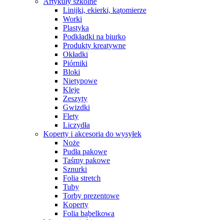
Artykuły szkolne
Linijki, ekierki, kątomierze
Worki
Plastyka
Podkładki na biurko
Produkty kreatywne
Okładki
Piórniki
Bloki
Nietypowe
Kleje
Zeszyty
Gwizdki
Flety
Liczydła
Koperty i akcesoria do wysyłek
Noże
Pudła pakowe
Taśmy pakowe
Sznurki
Folia stretch
Tuby
Torby prezentowe
Koperty
Folia bąbelkowa