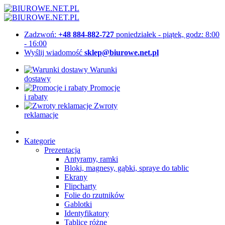
Zadzwoń:
+48 884-882-727
poniedziałek - piątek, godz: 8:00
- 16:00
Wyślij wiadomość
sklep@biurowe.net.pl
Warunki
dostawy
Promocje
i rabaty
Zwroty
reklamacje
Kategorie
Prezentacja
Antyramy, ramki
Bloki, magnesy, gąbki, spraye do tablic
Ekrany
Flipcharty
Folie do rzutników
Gablotki
Identyfikatory
Tablice różne