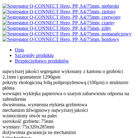
Opis
Szczegóły produktu
Bezpieczeństwo produktów
najwyższej jakości segregator wykonany z kartonu o grubości
2,1mm i gramaturze 1290gsm
pokryty ekologiczną folią polipropylenową (100μm) o strukturze
płótna
wewnątrz wyklejka papierowa o szarym zabarwieniu odporna na
zabrudzenia
dwustronna, wymienna etykieta grzbietowa
mechanizm dźwigniowy najwyższej jakości
wzmocniony otwór na palec
szerokość grzbietu: 75mm
wymiary: 75x320x285mm
dożywotnia gwarancja na mechanizm
kolor bordowy