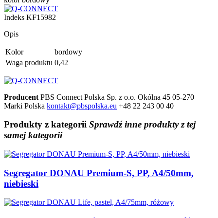
Indeks
KF15982
Opis
Kolor
bordowy
Waga produktu
0,42
Producent
PBS Connect Polska Sp. z o.o.
Okólna 45
05-270
Marki
Polska
kontakt@pbspolska.eu
+48 22 243 00 40
Produkty
z kategorii
Sprawdź inne produkty z tej
samej kategorii
Segregator DONAU Premium-S, PP, A4/50mm,
niebieski