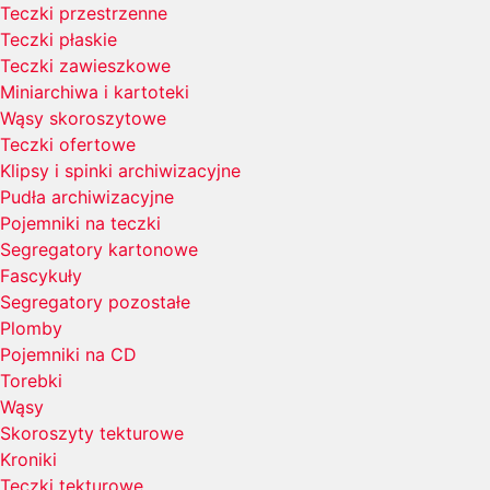
Teczki przestrzenne
Teczki płaskie
Teczki zawieszkowe
Miniarchiwa i kartoteki
Wąsy skoroszytowe
Teczki ofertowe
Klipsy i spinki archiwizacyjne
Pudła archiwizacyjne
Pojemniki na teczki
Segregatory kartonowe
Fascykuły
Segregatory pozostałe
Plomby
Pojemniki na CD
Torebki
Wąsy
Skoroszyty tekturowe
Kroniki
Teczki tekturowe