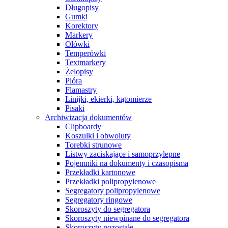
Długopisy
Gumki
Korektory
Markery
Ołówki
Temperówki
Textmarkery
Żelopisy
Pióra
Flamastry
Linijki, ekierki, kątomierze
Pisaki
Archiwizacja dokumentów
Clipboardy
Koszulki i obwoluty
Torebki strunowe
Listwy zaciskające i samoprzylepne
Pojemniki na dokumenty i czasopisma
Przekładki kartonowe
Przekładki polipropylenowe
Segregatory polipropylenowe
Segregatory ringowe
Skoroszyty do segregatora
Skoroszyty niewpinane do segregatora
Skoroszyty pozostałe