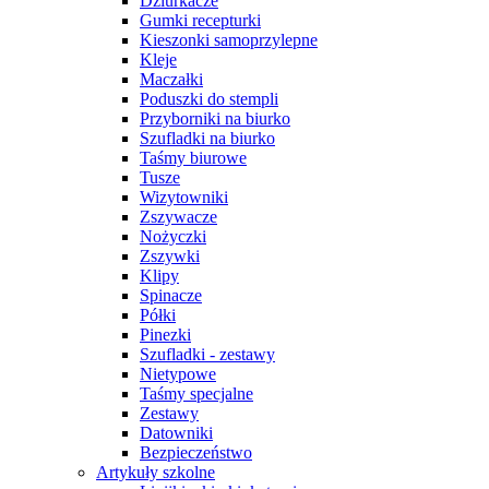
Dziurkacze
Gumki recepturki
Kieszonki samoprzylepne
Kleje
Maczałki
Poduszki do stempli
Przyborniki na biurko
Szufladki na biurko
Taśmy biurowe
Tusze
Wizytowniki
Zszywacze
Nożyczki
Zszywki
Klipy
Spinacze
Półki
Pinezki
Szufladki - zestawy
Nietypowe
Taśmy specjalne
Zestawy
Datowniki
Bezpieczeństwo
Artykuły szkolne