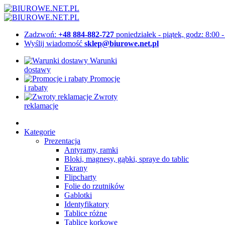
Zadzwoń:
+48 884-882-727
poniedziałek - piątek, godz: 8:00 
Wyślij wiadomość
sklep@biurowe.net.pl
Warunki
dostawy
Promocje
i rabaty
Zwroty
reklamacje
Kategorie
Prezentacja
Antyramy, ramki
Bloki, magnesy, gąbki, spraye do tablic
Ekrany
Flipcharty
Folie do rzutników
Gablotki
Identyfikatory
Tablice różne
Tablice korkowe