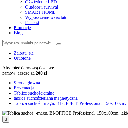
Oświetlenie LED
Outdoor i survival
SMART HOME
Wyposażenie warsztatu
PT Test
Promocje
Blog
Zaloguj się
Ulubione
Aby mieć darmową dostawę
zamów jeszcze za
200 zł
Strona główna
Prezentacja
Tablice suchościeralne
tablica suchościerlana magnetyczna
Tablica suchoś. -magn. BI-OFFICE Professional, 150x100cm, l
