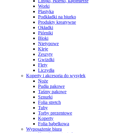
Linijki, ekierki, kątomierze
Worki
Plastyka
Podkładki na biurko
Produkty kreatywne
Okładki
Piórniki
Bloki
Nietypowe
Kleje
Zeszyty
Gwizdki
Flety
Liczydła
Koperty i akcesoria do wysyłek
Noże
Pudła pakowe
Taśmy pakowe
Sznurki
Folia stretch
Tuby
Torby prezentowe
Koperty
Folia bąbelkowa
Wyposażenie biura