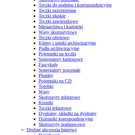
Teczki do podpisu i korespondencyjne
Teczki przestrzenne
Teczki płaskie
Teczki zawieszkowe
Miniarchiwa i kartoteki
Wąsy skoroszytowe
Teczki ofertowe
Klipsy i spinki archiwizacyjne
Pudła archiwizacyjne
Pojemniki na teczki
Segregatory kartonowe
Fascykuły
Segregatory pozostałe
Plomby
Pojemniki na CD
Torebki
Wąsy
Skoroszyty tekturowe
Kroniki
Teczki tekturowe
Dyplomy, okładki na dyplomy
Dzienniki korespondencyjne
Skoroszyty podstawowe
Drobne akcesoria biurowe