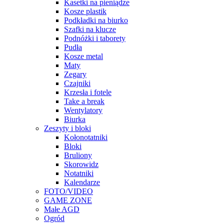
Kasetki na pieniądze
Kosze plastik
Podkładki na biurko
Szafki na klucze
Podnóżki i taborety
Pudła
Kosze metal
Maty
Zegary
Czajniki
Krzesła i fotele
Take a break
Wentylatory
Biurka
Zeszyty i bloki
Kołonotatniki
Bloki
Bruliony
Skorowidz
Notatniki
Kalendarze
FOTO/VIDEO
GAME ZONE
Małe AGD
Ogród