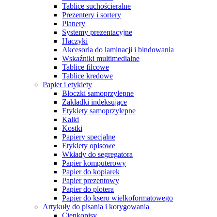
Tablice suchościeralne
Prezentery i sortery
Planery
Systemy prezentacyjne
Haczyki
Akcesoria do laminacji i bindowania
Wskaźniki multimedialne
Tablice filcowe
Tablice kredowe
Papier i etykiety
Bloczki samoprzylepne
Zakładki indeksujące
Etykiety samoprzylepne
Kalki
Kostki
Papiery specjalne
Etykiety opisowe
Wkłady do segregatora
Papier komputerowy
Papier do kopiarek
Papier prezentowy
Papier do plotera
Papier do ksero wielkoformatowego
Artykuły do pisania i korygowania
Cienkopisy