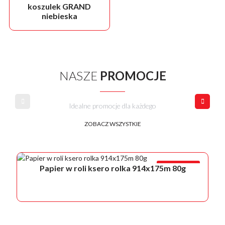
koszulek GRAND
niebieska
NASZE
PROMOCJE
Idealne promocje dla każdego
ZOBACZ WSZYSTKIE
PROMOCJA!
Papier w roli ksero rolka 914x175m 80g