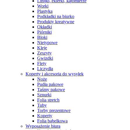
Linijki, ekierki, kątomierze
Worki
Plastyka
Podkładki na biurko
Produkty kreatywne
Okładki
Piórniki
Bloki
Nietypowe
Kleje
Zeszyty
Gwizdki
Flety
Liczydła
Koperty i akcesoria do wysyłek
Noże
Pudła pakowe
Taśmy pakowe
Sznurki
Folia stretch
Tuby
Torby prezentowe
Koperty
Folia bąbelkowa
Wyposażenie biura