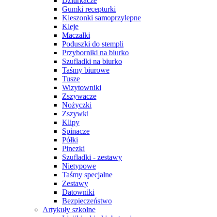
Dziurkacze
Gumki recepturki
Kieszonki samoprzylepne
Kleje
Maczałki
Poduszki do stempli
Przyborniki na biurko
Szufladki na biurko
Taśmy biurowe
Tusze
Wizytowniki
Zszywacze
Nożyczki
Zszywki
Klipy
Spinacze
Półki
Pinezki
Szufladki - zestawy
Nietypowe
Taśmy specjalne
Zestawy
Datowniki
Bezpieczeństwo
Artykuły szkolne