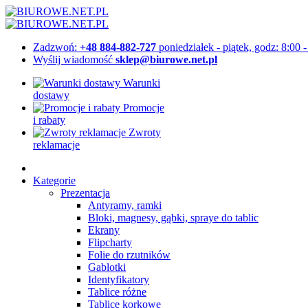
Zadzwoń:
+48 884-882-727
poniedziałek - piątek, godz: 8:00 
Wyślij wiadomość
sklep@biurowe.net.pl
Warunki
dostawy
Promocje
i rabaty
Zwroty
reklamacje
Kategorie
Prezentacja
Antyramy, ramki
Bloki, magnesy, gąbki, spraye do tablic
Ekrany
Flipcharty
Folie do rzutników
Gablotki
Identyfikatory
Tablice różne
Tablice korkowe