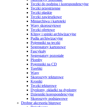
Teczki do podpisu i korespondencyjne
Teczki przestrzenne
Teczki płaskie
Teczki zawieszkowe
Miniarchiwa i kartoteki
Wąsy skoroszytowe
Teczki ofertowe
Klipsy i spinki archiwizacyjne
Pudła archiwizacyjne
Pojemniki na teczki
Segregatory kartonowe
Fascykuły
Segregatory pozostałe
Plomby
Pojemniki na CD
Torebki
Wąsy
Skoroszyty tekturowe
Kroniki
Teczki tekturowe
Dyplomy, okładki na dyplomy
Dzienniki korespondencyjne
Skoroszyty podstawowe
Drobne akcesoria biurowe