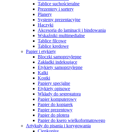
Tablice suchościeralne
Prezentery i sortery
Planery
Systemy prezentacyjne
Haczyki
Akcesoria do laminacji i bindowania
Wskaźniki multimedialne
Tablice filcowe
Tablice kredowe
Papier i etykiety
Bloczki samoprzylepne
Zakładki indeksujące
Etykiety samoprzylepne
Kalki
Kostki
Papiery specjalne
Etykiety opisowe
Wkłady do segregatora
Papier komputerowy
Papier do kopiarek
Papier prezentowy
Papier do plotera
Papier do ksero wielkoformatowego
Artykuły do pisania i korygowania
Cienkopisy