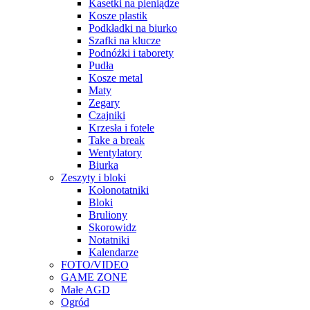
Kasetki na pieniądze
Kosze plastik
Podkładki na biurko
Szafki na klucze
Podnóżki i taborety
Pudła
Kosze metal
Maty
Zegary
Czajniki
Krzesła i fotele
Take a break
Wentylatory
Biurka
Zeszyty i bloki
Kołonotatniki
Bloki
Bruliony
Skorowidz
Notatniki
Kalendarze
FOTO/VIDEO
GAME ZONE
Małe AGD
Ogród