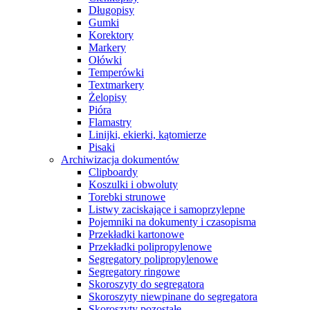
Długopisy
Gumki
Korektory
Markery
Ołówki
Temperówki
Textmarkery
Żelopisy
Pióra
Flamastry
Linijki, ekierki, kątomierze
Pisaki
Archiwizacja dokumentów
Clipboardy
Koszulki i obwoluty
Torebki strunowe
Listwy zaciskające i samoprzylepne
Pojemniki na dokumenty i czasopisma
Przekładki kartonowe
Przekładki polipropylenowe
Segregatory polipropylenowe
Segregatory ringowe
Skoroszyty do segregatora
Skoroszyty niewpinane do segregatora
Skoroszyty pozostałe