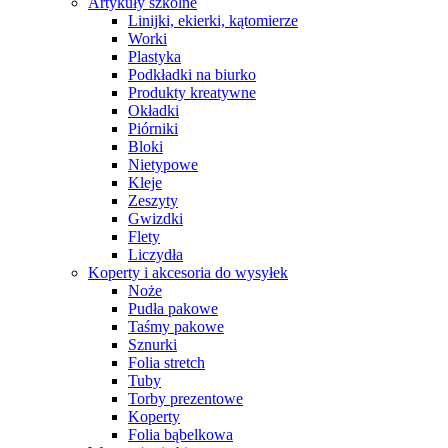
Artykuły szkolne
Linijki, ekierki, kątomierze
Worki
Plastyka
Podkładki na biurko
Produkty kreatywne
Okładki
Piórniki
Bloki
Nietypowe
Kleje
Zeszyty
Gwizdki
Flety
Liczydła
Koperty i akcesoria do wysyłek
Noże
Pudła pakowe
Taśmy pakowe
Sznurki
Folia stretch
Tuby
Torby prezentowe
Koperty
Folia bąbelkowa