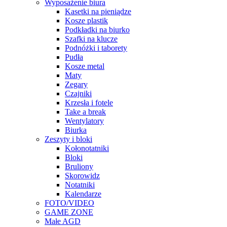
Wyposażenie biura
Kasetki na pieniądze
Kosze plastik
Podkładki na biurko
Szafki na klucze
Podnóżki i taborety
Pudła
Kosze metal
Maty
Zegary
Czajniki
Krzesła i fotele
Take a break
Wentylatory
Biurka
Zeszyty i bloki
Kołonotatniki
Bloki
Bruliony
Skorowidz
Notatniki
Kalendarze
FOTO/VIDEO
GAME ZONE
Małe AGD