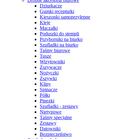
Drobne akcesoria biurowe
Dziurkacze
Gumki recepturki
Kieszonki samoprzylepne
Kleje
Maczałki
Poduszki do stempli
Przyborniki na biurko
Szufladki na biurko
Taśmy biurowe
Tusze
Wizytowniki
Zszywacze
Nożyczki
Zszywki
Klipy
Spinacze
Półki
Pinezki
Szufladki - zestawy
Nietypowe
Taśmy specjalne
Zestawy
Datowniki
Bezpieczeństwo