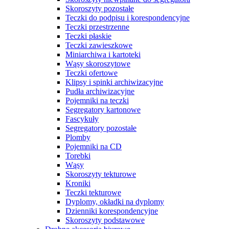
Skoroszyty pozostałe
Teczki do podpisu i korespondencyjne
Teczki przestrzenne
Teczki płaskie
Teczki zawieszkowe
Miniarchiwa i kartoteki
Wąsy skoroszytowe
Teczki ofertowe
Klipsy i spinki archiwizacyjne
Pudła archiwizacyjne
Pojemniki na teczki
Segregatory kartonowe
Fascykuły
Segregatory pozostałe
Plomby
Pojemniki na CD
Torebki
Wąsy
Skoroszyty tekturowe
Kroniki
Teczki tekturowe
Dyplomy, okładki na dyplomy
Dzienniki korespondencyjne
Skoroszyty podstawowe