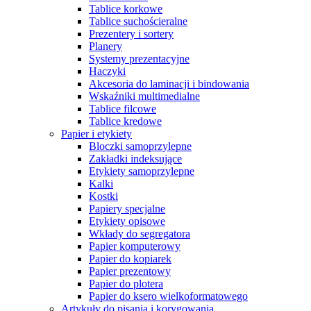
Tablice korkowe
Tablice suchościeralne
Prezentery i sortery
Planery
Systemy prezentacyjne
Haczyki
Akcesoria do laminacji i bindowania
Wskaźniki multimedialne
Tablice filcowe
Tablice kredowe
Papier i etykiety
Bloczki samoprzylepne
Zakładki indeksujące
Etykiety samoprzylepne
Kalki
Kostki
Papiery specjalne
Etykiety opisowe
Wkłady do segregatora
Papier komputerowy
Papier do kopiarek
Papier prezentowy
Papier do plotera
Papier do ksero wielkoformatowego
Artykuły do pisania i korygowania