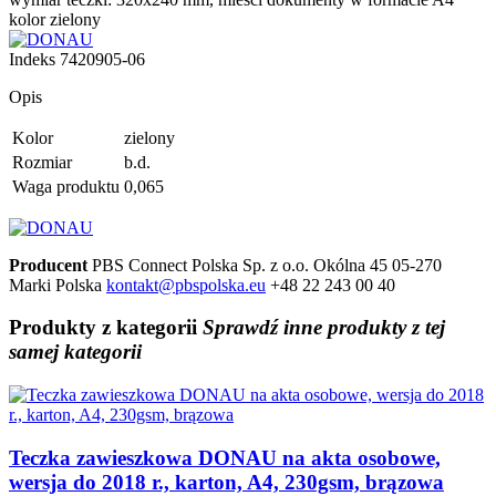
kolor zielony
Indeks
7420905-06
Opis
Kolor
zielony
Rozmiar
b.d.
Waga produktu
0,065
Producent
PBS Connect Polska Sp. z o.o.
Okólna 45
05-270
Marki
Polska
kontakt@pbspolska.eu
+48 22 243 00 40
Produkty
z kategorii
Sprawdź inne produkty z tej
samej kategorii
Teczka zawieszkowa DONAU na akta osobowe,
wersja do 2018 r., karton, A4, 230gsm, brązowa