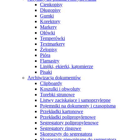
Cienkopisy
Długopisy
Gumki
Korektory
Markery
Ołówki
Temperówki
Textmarkery
Żelopisy
Pióra
Flamastry
Linijki, ekierki, kątomierze
Pisaki
Archiwizacja dokumentów
Clipboardy
Koszulki i obwoluty
Torebki strunowe
Listwy zaciskające i samoprzylepne
Pojemniki na dokumenty i czasopisma
Przekładki kartonowe
Przekładki polipropylenowe
Segregatory polipropylenowe
Segregatory ringowe
Skoroszyty do segregatora
Skoroszyty niewpinane do segregatora