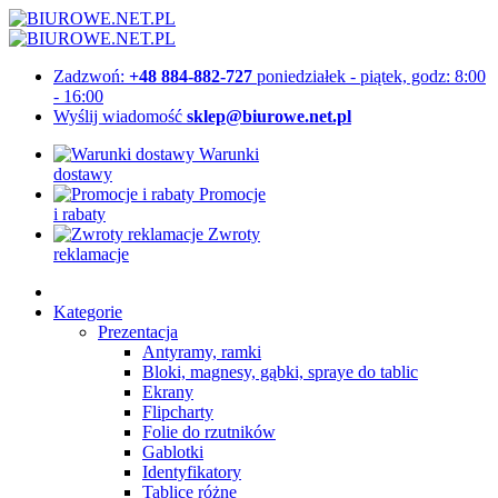
Zadzwoń:
+48 884-882-727
poniedziałek - piątek, godz: 8:00
- 16:00
Wyślij wiadomość
sklep@biurowe.net.pl
Warunki
dostawy
Promocje
i rabaty
Zwroty
reklamacje
Kategorie
Prezentacja
Antyramy, ramki
Bloki, magnesy, gąbki, spraye do tablic
Ekrany
Flipcharty
Folie do rzutników
Gablotki
Identyfikatory
Tablice różne