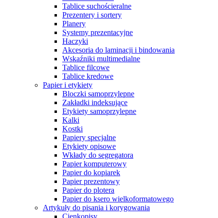
Tablice suchościeralne
Prezentery i sortery
Planery
Systemy prezentacyjne
Haczyki
Akcesoria do laminacji i bindowania
Wskaźniki multimedialne
Tablice filcowe
Tablice kredowe
Papier i etykiety
Bloczki samoprzylepne
Zakładki indeksujące
Etykiety samoprzylepne
Kalki
Kostki
Papiery specjalne
Etykiety opisowe
Wkłady do segregatora
Papier komputerowy
Papier do kopiarek
Papier prezentowy
Papier do plotera
Papier do ksero wielkoformatowego
Artykuły do pisania i korygowania
Cienkopisy