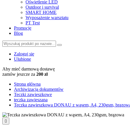
Oświetlenie LED
Outdoor i survival
SMART HOME
Wyposażenie warsztatu
PT Test
Promocje
Blog
Zaloguj się
Ulubione
Aby mieć darmową dostawę
zamów jeszcze za
200 zł
Strona główna
Archiwizacja dokumentów
Teczki zawieszkowe
teczka zawieszana
Teczka zawieszkowa DONAU z wąsem, A4, 230gsm, brązow
