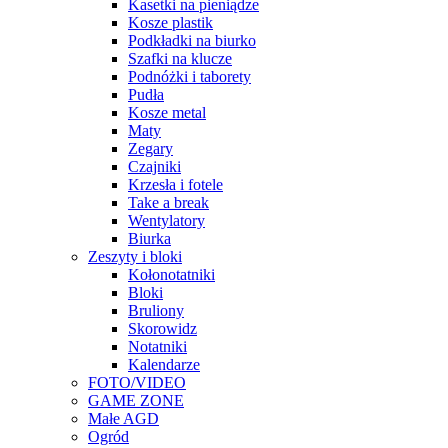
Kasetki na pieniądze
Kosze plastik
Podkładki na biurko
Szafki na klucze
Podnóżki i taborety
Pudła
Kosze metal
Maty
Zegary
Czajniki
Krzesła i fotele
Take a break
Wentylatory
Biurka
Zeszyty i bloki
Kołonotatniki
Bloki
Bruliony
Skorowidz
Notatniki
Kalendarze
FOTO/VIDEO
GAME ZONE
Małe AGD
Ogród