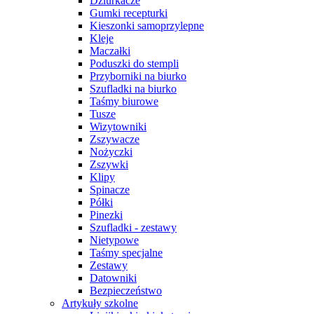
Dziurkacze
Gumki recepturki
Kieszonki samoprzylepne
Kleje
Maczałki
Poduszki do stempli
Przyborniki na biurko
Szufladki na biurko
Taśmy biurowe
Tusze
Wizytowniki
Zszywacze
Nożyczki
Zszywki
Klipy
Spinacze
Półki
Pinezki
Szufladki - zestawy
Nietypowe
Taśmy specjalne
Zestawy
Datowniki
Bezpieczeństwo
Artykuły szkolne