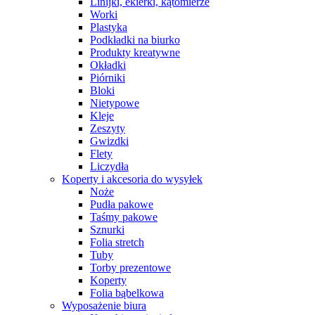
Linijki, ekierki, kątomierze
Worki
Plastyka
Podkładki na biurko
Produkty kreatywne
Okładki
Piórniki
Bloki
Nietypowe
Kleje
Zeszyty
Gwizdki
Flety
Liczydła
Koperty i akcesoria do wysyłek
Noże
Pudła pakowe
Taśmy pakowe
Sznurki
Folia stretch
Tuby
Torby prezentowe
Koperty
Folia bąbelkowa
Wyposażenie biura