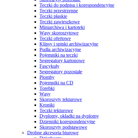
Teczki do podpisu i korespondencyjne
Teczki przestrzenne
Teczki płaskie
Teczki zawieszkowe
Miniarchiwa i kartoteki
Wąsy skoroszytowe
Teczki ofertowe
Klipsy i spinki archiwizacyjne
Pudła archiwizacyjne
Pojemniki na teczki
Segregatory kartonowe
Fascykuły
Segregatory pozostałe
Plomby
Pojemniki na CD
Torebki
Wąsy
Skoroszyty tekturowe
Kroniki
Teczki tekturowe
Dyplomy, okładki na dyplomy
Dzienniki korespondencyjne
Skoroszyty podstawowe
Drobne akcesoria biurowe