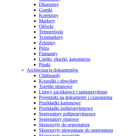
Długopisy
Gumki
Korektory
Markery
Ołówki
Temperówki
Textmarkery
Żelopisy
Pióra
Flamastry
Linijki, ekierki, kątomierze
Pisaki
Archiwizacja dokumentów
Clipboardy
Koszulki i obwoluty
Torebki strunowe
Listwy zaciskające i samoprzylepne
Pojemniki na dokumenty i czasopisma
Przekładki kartonowe
Przekładki polipropylenowe
Segregatory polipropylenowe
Segregatory ringowe
Skoroszyty do segregatora
Skoroszyty niewpinane do segregatora
Skoroszyty pozostałe