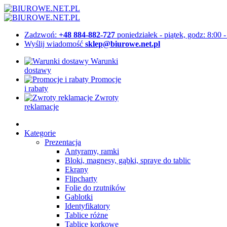
Zadzwoń:
+48 884-882-727
poniedziałek - piątek, godz: 8:00 
Wyślij wiadomość
sklep@biurowe.net.pl
Warunki
dostawy
Promocje
i rabaty
Zwroty
reklamacje
Kategorie
Prezentacja
Antyramy, ramki
Bloki, magnesy, gąbki, spraye do tablic
Ekrany
Flipcharty
Folie do rzutników
Gablotki
Identyfikatory
Tablice różne
Tablice korkowe