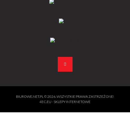
BIUROWE.NET.PL
© 2026. WSZYSTKIE PRAWA ZASTRZEŻONE!
4EC.EU - SKLEPY INTERNETOWE