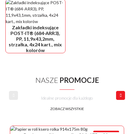
Zakładki indeksujące
POST-IT® (684-ARR3),
PP, 11,9x43,2mm,
strzałka, 4x24 kart., mix
kolorów
NASZE
PROMOCJE
Idealne promocje dla każdego
ZOBACZ WSZYSTKIE
PROMOCJA!