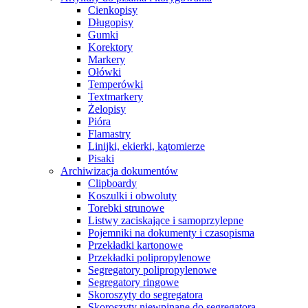
Cienkopisy
Długopisy
Gumki
Korektory
Markery
Ołówki
Temperówki
Textmarkery
Żelopisy
Pióra
Flamastry
Linijki, ekierki, kątomierze
Pisaki
Archiwizacja dokumentów
Clipboardy
Koszulki i obwoluty
Torebki strunowe
Listwy zaciskające i samoprzylepne
Pojemniki na dokumenty i czasopisma
Przekładki kartonowe
Przekładki polipropylenowe
Segregatory polipropylenowe
Segregatory ringowe
Skoroszyty do segregatora
Skoroszyty niewpinane do segregatora