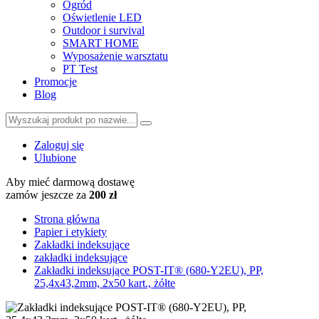
Ogród
Oświetlenie LED
Outdoor i survival
SMART HOME
Wyposażenie warsztatu
PT Test
Promocje
Blog
Zaloguj się
Ulubione
Aby mieć darmową dostawę
zamów jeszcze za
200 zł
Strona główna
Papier i etykiety
Zakładki indeksujące
zakładki indeksujące
Zakładki indeksujące POST-IT® (680-Y2EU), PP,
25,4x43,2mm, 2x50 kart., żółte