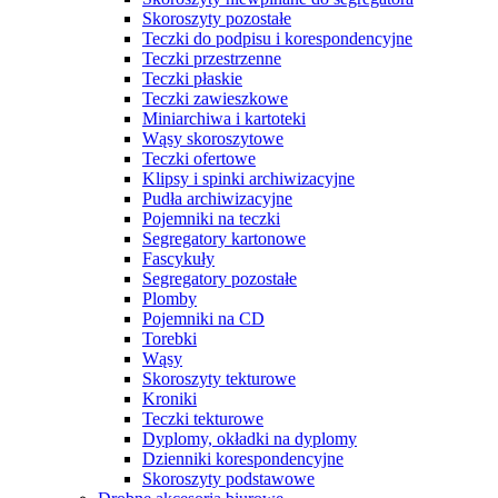
Skoroszyty pozostałe
Teczki do podpisu i korespondencyjne
Teczki przestrzenne
Teczki płaskie
Teczki zawieszkowe
Miniarchiwa i kartoteki
Wąsy skoroszytowe
Teczki ofertowe
Klipsy i spinki archiwizacyjne
Pudła archiwizacyjne
Pojemniki na teczki
Segregatory kartonowe
Fascykuły
Segregatory pozostałe
Plomby
Pojemniki na CD
Torebki
Wąsy
Skoroszyty tekturowe
Kroniki
Teczki tekturowe
Dyplomy, okładki na dyplomy
Dzienniki korespondencyjne
Skoroszyty podstawowe