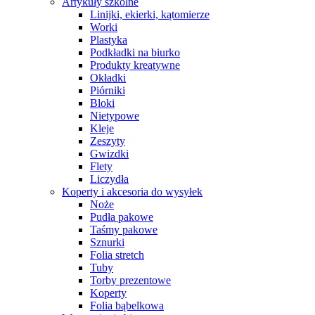
Artykuły szkolne
Linijki, ekierki, kątomierze
Worki
Plastyka
Podkładki na biurko
Produkty kreatywne
Okładki
Piórniki
Bloki
Nietypowe
Kleje
Zeszyty
Gwizdki
Flety
Liczydła
Koperty i akcesoria do wysyłek
Noże
Pudła pakowe
Taśmy pakowe
Sznurki
Folia stretch
Tuby
Torby prezentowe
Koperty
Folia bąbelkowa