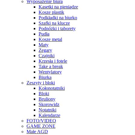
Wyposażenie biura
Kasetki na pieniądze
Kosze plastik
Podkładki na biurko
Szafki na klucze
Podnóżki i taborety
Pudła
Kosze metal
Maty
Zegary
Czajniki
Krzesła i fotele
Take a break
Wentylatory
Biurka
Zeszyty i bloki
Kołonotatniki
Bloki
Bruliony
Skorowidz
Notatniki
Kalendarze
FOTO/VIDEO
GAME ZONE
Małe AGD