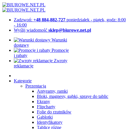
Zadzwoń:
+48 884-882-727
poniedziałek - piątek, godz: 8:00
- 16:00
Wyślij wiadomość
sklep@biurowe.net.pl
Warunki
dostawy
Promocje
i rabaty
Zwroty
reklamacje
Kategorie
Prezentacja
Antyramy, ramki
Bloki, magnesy, gąbki, spraye do tablic
Ekrany
Flipcharty
Folie do rzutników
Gablotki
Identyfikatory
Tablice różne