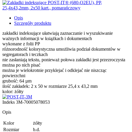
Opis
Szczegóły produktu
zakładki indeksujące ułatwiają zaznaczanie i wyszukiwanie
ważnych informacji w książkach i dokumentach
wykonane z folii PP
różnorodność kolorystyczna umożliwia podział dokumentów w
segregatorach i teczkach
nie zasłaniają tekstu, ponieważ połowa zakładki jest przezroczysta
można po nich pisać
można je wielokrotnie przyklejać i odklejać nie niszcząc
powierzchni
grubość: 64 µm
ilość zakładek: 2 x 50 w rozmiarze 25,4 x 43,2 mm
kolor: żółty
Indeks
3M-70005078053
Opis
Kolor
żółty
Rozmiar
b.d.