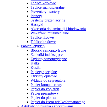
Tablice korkowe
Tablice suchościeralne
Prezentery i sortery
Planery
Systemy prezentacyjne
Haczyki
Akcesoria do laminacji i bindowania
Wskaźniki multimedialne
Tablice filcowe
Tablice kredowe
Papier i etykiety
Bloczki samoprzylepne
Zakładki indeksujące
Etykiety samoprzylepne
Kalki
Kostki
Papiery specjalne
Etykiety opisowe
Wkłady do segregatora
Papier komputerowy
Papier do kopiarek
Papier prezentowy
Papier do plotera
Papier do ksero wielkoformatowego
Artykuły do pisania i korygowania