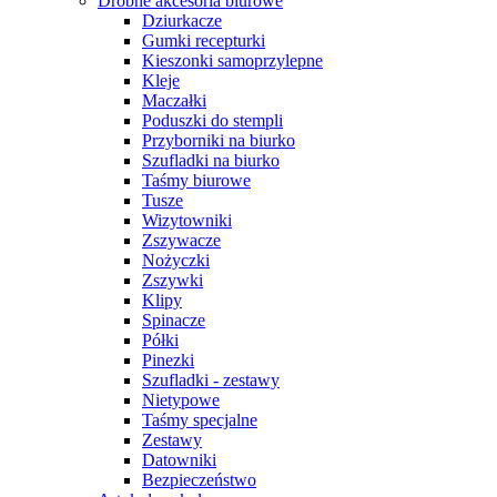
Drobne akcesoria biurowe
Dziurkacze
Gumki recepturki
Kieszonki samoprzylepne
Kleje
Maczałki
Poduszki do stempli
Przyborniki na biurko
Szufladki na biurko
Taśmy biurowe
Tusze
Wizytowniki
Zszywacze
Nożyczki
Zszywki
Klipy
Spinacze
Półki
Pinezki
Szufladki - zestawy
Nietypowe
Taśmy specjalne
Zestawy
Datowniki
Bezpieczeństwo